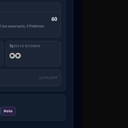
60
l tuo avversario, il Pokémon
COSTO RITIRATA
STD
EXP
Holo