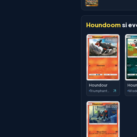
Houndoom
si ev
A2a-011
Houndour
Houn
Triumphant Light
B4-027