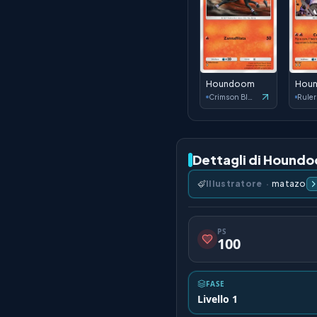
Houndoom
Hou
Crimson Blaze
Dettagli di Hound
Illustratore
·
matazo
PS
100
FASE
Livello 1