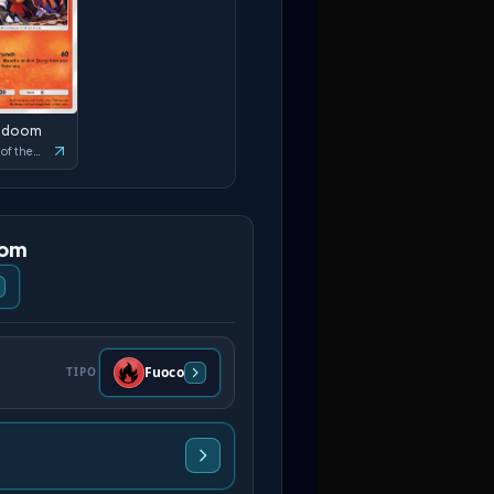
ndoom
Ruler of the Skies
oom
Fuoco
TIPO