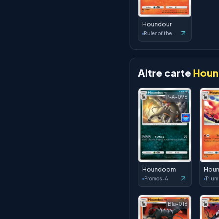
Houndour
Ruler of the Skies
Altre carte
Hou
P-A-096
Houndoom
Hou
Promos-A
B1a-016