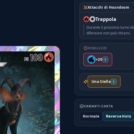
Attacchi di Houndoom
Trappola
Durante il prossimo turno de
difensore non può ritirarsi.
DEBOLEZZE
+20
Una Stella
VARIANTI CARTA
Normale
Reverse Holo