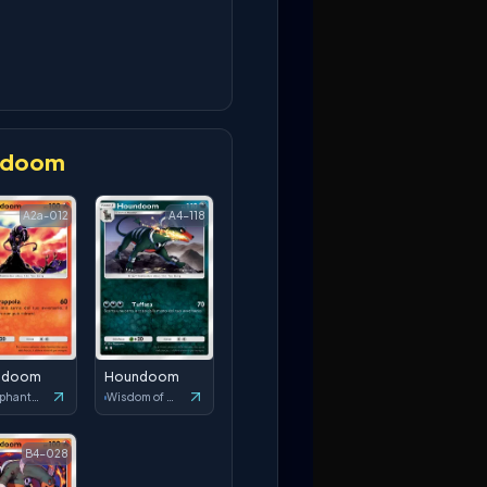
ndoom
A2a-012
A4-118
ndoom
Houndoom
Triumphant Light
Wisdom of Sea and Sky
B4-028