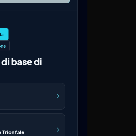
ione
di base di
e
 Trionfale