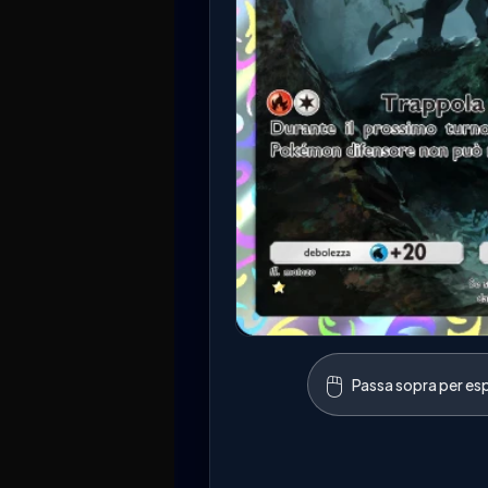
🖱️
Passa sopra per esp