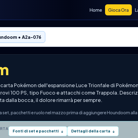
Home
Gioca Ora
L
undoom • A2a-076
m
arta Pokémon dell'espansione Luce Trionfale di Pokémon
 trovi 100 PS, tipo Fuoco e attacchi come Trappola. Descrizi
ta dalla bocca, il dolore rimarrà per sempre.
et, pacchetti e ruolo nel mazzo prima di aggiungere Houndoom alla 
ARTA
Fonti di set e pacchetti
Dettagli della carta
↓
↓