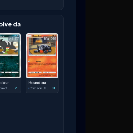
olve da
A4-117
B1a-015
dour
Houndour
Wisdom of Sea and Sky
Crimson Blaze