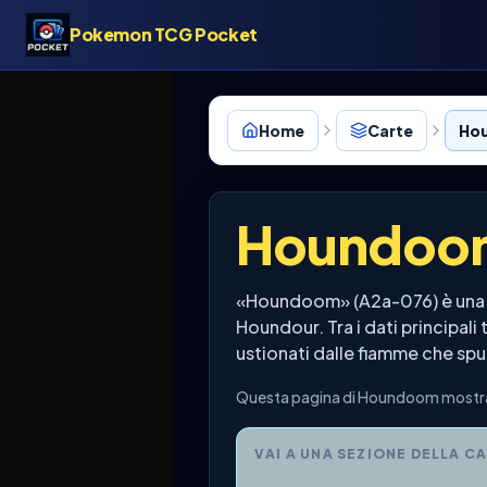
Pokemon TCG Pocket
Home
Carte
Ho
Houndoo
«Houndoom» (A2a-076) è una c
Houndour. Tra i dati principali
ustionati dalle fiamme che spu
Questa pagina di Houndoom mostra s
VAI A UNA SEZIONE DELLA C