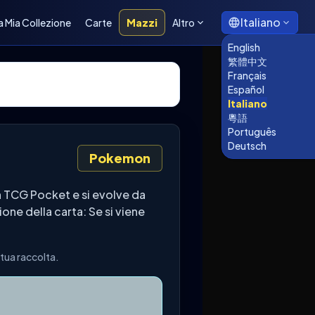
Italiano
a Mia Collezione
Carte
Mazzi
Altro
English
繁體中文
Français
Español
Italiano
粵語
Português
Deutsch
Pokemon
 TCG Pocket e si evolve da
one della carta: Se si viene
tua raccolta.