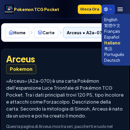
Pokemon TCG Pocket
Gioca Ora
English
繁體中文
Français
Home
Carte
Arceus • A2a-070
Español
Italiano
粵語
Português
Arceus
Deutsch
Pokemon
«Arceus» (A2a-070) è una carta Pokémon
dell'espansione Luce Trionfale di Pokémon TCG
Pocket. Tra i dati principali trovi 120 PS, tipo Incolore
e attacchi come Forzacolpo. Descrizione della
carta: Secondo la mitologia di Sinnoh, Arceus è nato
da un uovo e poi ha creato il mondo.
Questa pagina di Arceus mostra set, pacchetti e ruolo nel