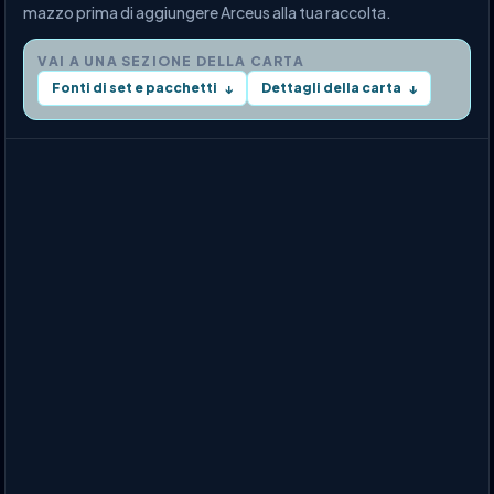
mazzo prima di aggiungere Arceus alla tua raccolta.
VAI A UNA SEZIONE DELLA CARTA
Fonti di set e pacchetti
Dettagli della carta
↓
↓