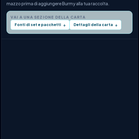
mazzo prima di aggiungere Burmy alla tua raccolta.
VAI A UNA SEZIONE DELLA CARTA
Fonti di set e pacchetti
Dettagli della carta
↓
↓