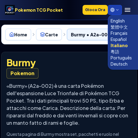
Pokemon TCG Pocket
Gioca Ora
English
繁體中文
Français
Home
Carte
Burmy • A2a-002
Español
Italiano
粵語
Português
Burmy
Deutsch
Pokemon
«Burmy» (A2a-002) è una carta Pokémon
dell'espansione Luce Trionfale di Pokémon TCG
Pocket. Tra i dati principali trovi 50 PS, tipo Erba e
attacchi come Carica. Descrizione della carta: Per
ripararsi dal freddo e dai venti invernali si copre con
un manto fatto di rami e foglie.
Questa pagina di Burmy mostra set, pacchetti e ruolo nel