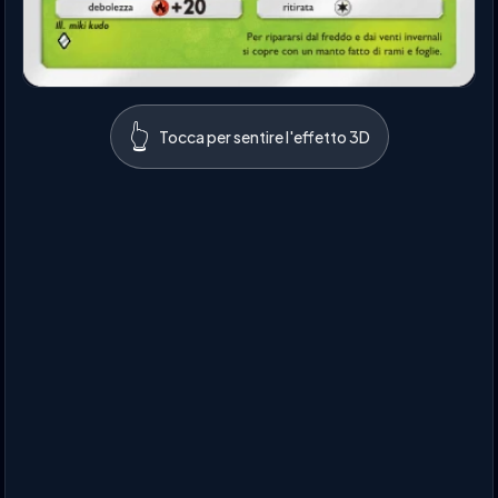
👆
Tocca per sentire l'effetto 3D