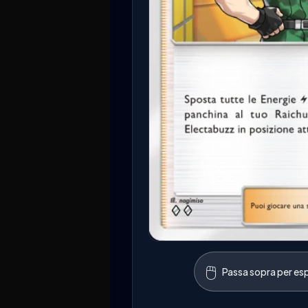
🖱️
Passa sopra per esp