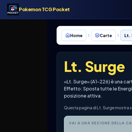
Pokemon TCG Pocket
Home
Carte
Lt.
Lt. Surge
«Lt. Surge» (A1-226) è una ca
Effetto: Sposta tutte le Energ
posizione attiva.
Questa pagina di Lt. Surge mostra se
VAI A UNA SEZIONE DELLA C