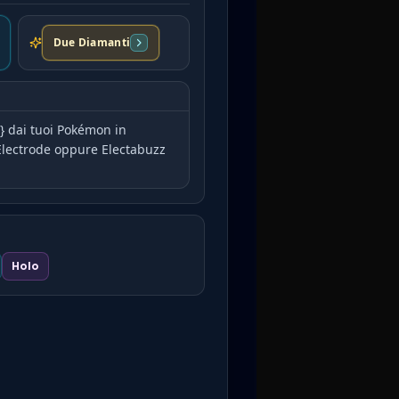
Due Diamanti
L} dai tuoi Pokémon in
Electrode oppure Electabuzz
Holo