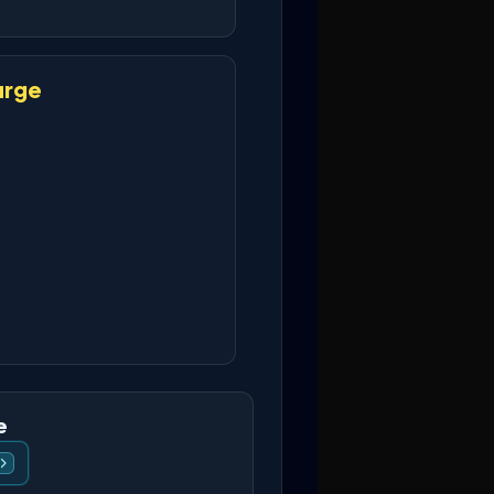
urge
e