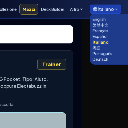
Italiano
ollezione
Mazzi
Deck Builder
Altro
English
繁體中文
Français
Español
Italiano
粵語
Português
Deutsch
Trainer
G Pocket. Tipo: Aiuto.
e oppure Electabuzz in
raccolta.