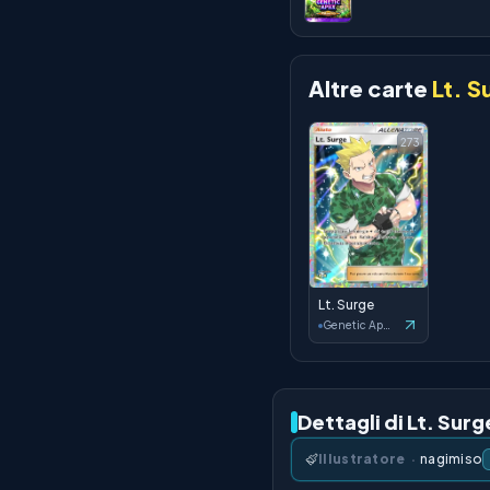
Altre carte
Lt. S
273
Lt. Surge
Genetic Apex
Dettagli di Lt. Surg
Illustratore
·
nagimiso