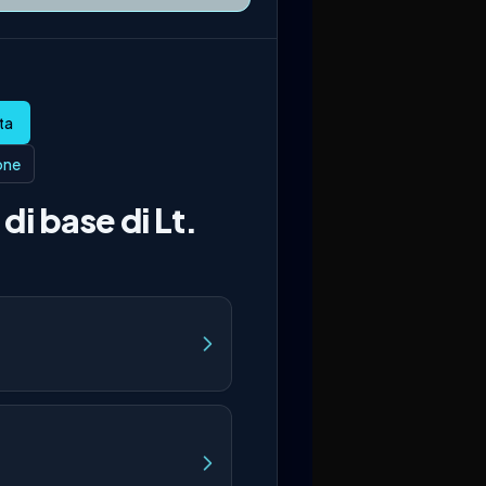
ione
di base di Lt.