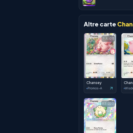
Altre carte
Chan
P-A-011
Chansey
Chan
Promos-A
B3-220