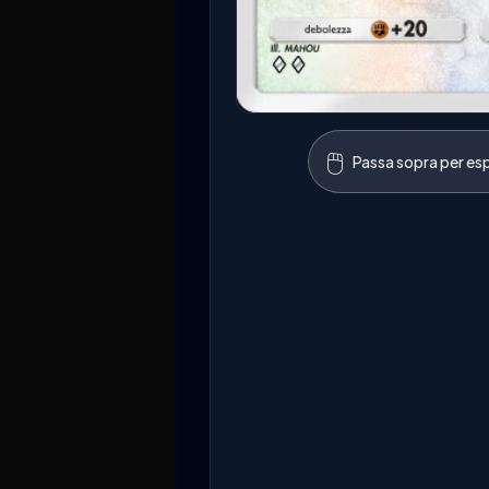
🖱️
Passa sopra per esp