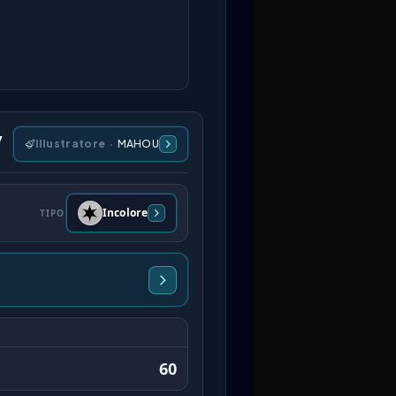
y
Illustratore
·
MAHOU
Incolore
TIPO
60