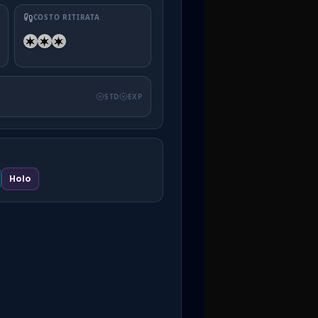
COSTO RITIRATA
STD
EXP
Holo