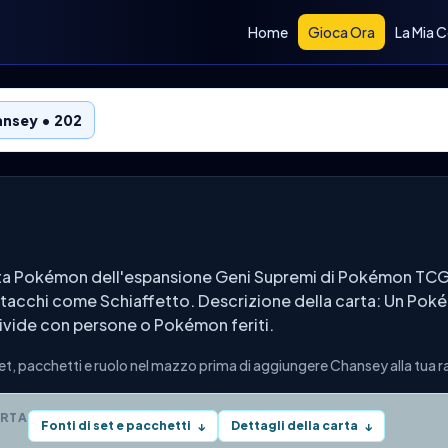
Home
Gioca Ora
La Mia C
nsey • 202
a Pokémon dell'espansione Geni Supremi di Pokémon TCG Po
 attacchi come Schiaffetto. Descrizione della carta: Un Po
divide con persone o Pokémon feriti.
, pacchetti e ruolo nel mazzo prima di aggiungere Chansey alla tua r
ARTA
Fonti di set e pacchetti
Dettagli della carta
↓
↓