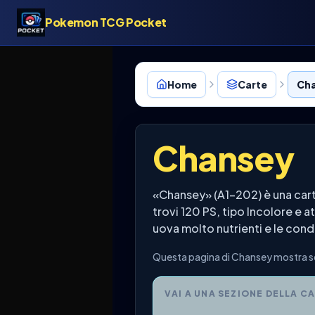
Pokemon TCG Pocket
Home
Carte
Cha
Chansey
«Chansey» (A1-202) è una cart
trovi 120 PS, tipo Incolore e
uova molto nutrienti e le con
Questa pagina di Chansey mostra set
VAI A UNA SEZIONE DELLA C