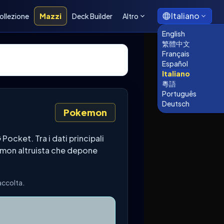
Italiano
ollezione
Mazzi
Deck Builder
Altro
English
繁體中文
Français
Español
Italiano
粵語
Português
Deutsch
Pokemon
cket. Tra i dati principali
kémon altruista che depone
accolta.