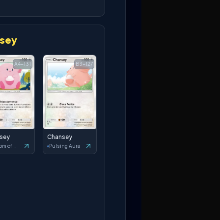
sey
A4-131
B3-127
sey
Chansey
Wisdom of Sea and Sky
Pulsing Aura