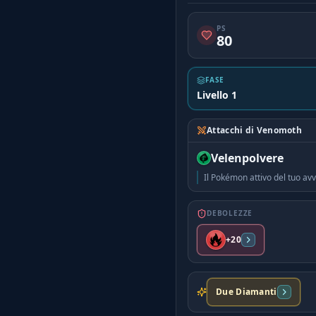
PS
80
FASE
Livello 1
Attacchi di Venomoth
Velenpolvere
Il Pokémon attivo del tuo av
DEBOLEZZE
+20
Due Diamanti