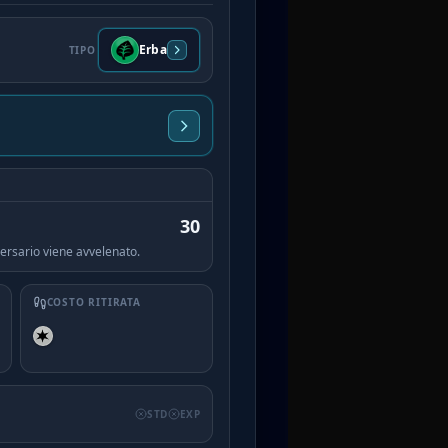
Erba
TIPO
30
versario viene avvelenato.
COSTO RITIRATA
STD
EXP