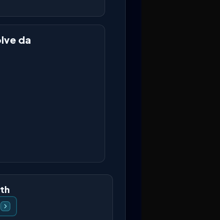
olve da
oth
i