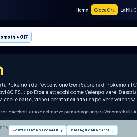
Home
Gioca Ora
La Mia C
omoth • 017
h
rta Pokémon dell'espansione Geni Supremi di Pokémon TCG
trovi 80 PS, tipo Erba e attacchi come Velenpolvere. Descrizi
a che le batte, viene liberata nell'aria una polvere velenosa
et, pacchetti e ruolo nel mazzo prima di aggiungere Venomoth alla tu
ARTA
Fonti di set e pacchetti
Dettagli della carta
↓
↓