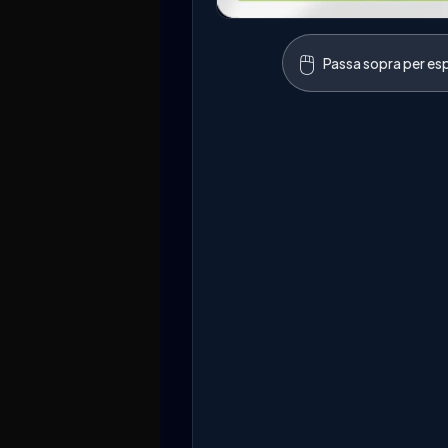
🖱️
Passa sopra per esp