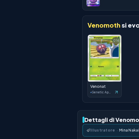
Venomoth
si ev
016
Venonat
Genetic Apex
Dettagli di Venom
Illustratore
·
Mina Naka