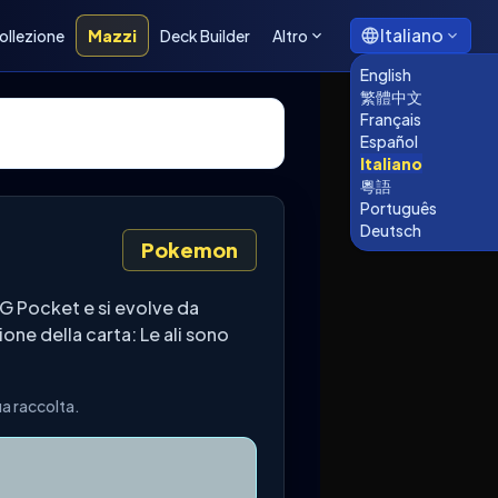
Italiano
ollezione
Mazzi
Deck Builder
Altro
English
繁體中文
Français
Español
Italiano
粵語
Português
Deutsch
Pokemon
 Pocket e si evolve da
one della carta: Le ali sono
.
a raccolta.