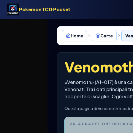
Pokemon TCG Pocket
Home
Carte
Ven
Venomot
«Venomoth» (A1-017) è una ca
Venonat. Tra i dati principali 
ricoperte di scaglie. Ogni volt
Questa pagina di Venomoth mostra s
VAI A UNA SEZIONE DELLA C