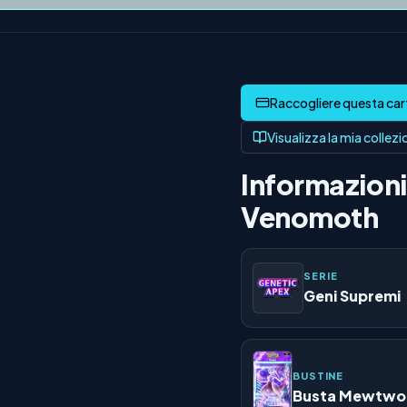
Visualizza la mia collez
Informazioni 
Venomoth
SERIE
Geni Supremi
BUSTINE
Busta Mewtwo