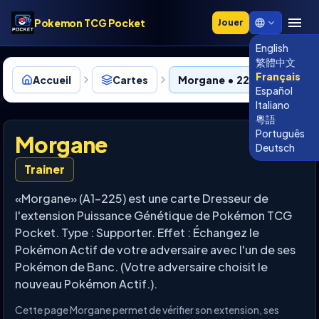
Pokemon TCG Pocket
Jouer
English
繁體中文
Français
Accueil
Cartes
Morgane • 225
Español
Italiano
粵語
Português
Morgane
Deutsch
Trainer
«Morgane» (A1-225) est une carte Dresseur de
l'extension Puissance Génétique de Pokémon TCG
Pocket. Type : Supporter. Effet : Échangez le
Pokémon Actif de votre adversaire avec l'un de ses
Pokémon de Banc. (Votre adversaire choisit le
nouveau Pokémon Actif.).
Cette page Morgane permet de vérifier son extension, ses