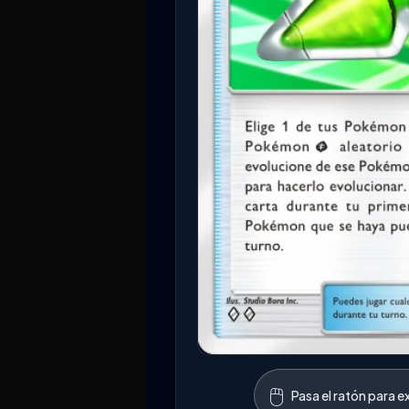
🖱️
Pasa el ratón para e