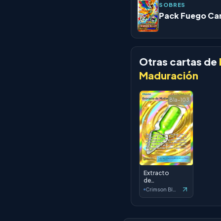
SOBRES
Pack Fuego Ca
Otras cartas de
Maduración
B1a-103
Extracto
de
Maduración
Crimson Blaze