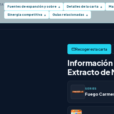
TA
Fuentes de expansión y sobre
Detalles de la carta
Ma
↓
↓
Sinergia competitiva
Guías relacionadas
↓
↓
Información 
Extracto de
SERIES
Fuego Carmes