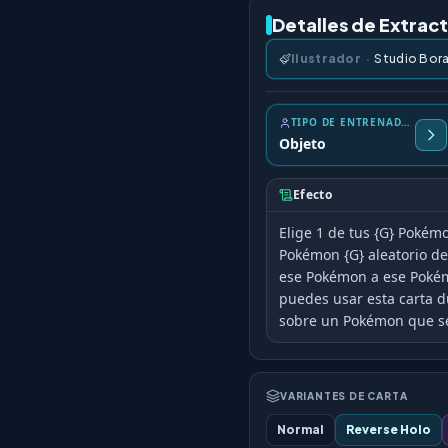
Detalles de Extrac
Ilustrador
·
Studio Bora
TIPO DE ENTRENADOR
Objeto
Efecto
Elige 1 de tus {G} Pokém
Pokémon {G} aleatorio d
ese Pokémon a ese Pokém
puedes usar esta carta d
sobre un Pokémon que se
VARIANTES DE CARTA
Normal
Reverse Holo