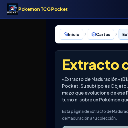
Pokemon TCG Pocket
Inicio
Cartas
Ex
Extracto 
«Extracto de Maduración» (B1
Pocket. Su subtipo es Objeto.
mazo que evolucione de ese P
turno ni sobre un Pokémon que
Esta página de Extracto de Maduraci
de Maduración a tu colección.