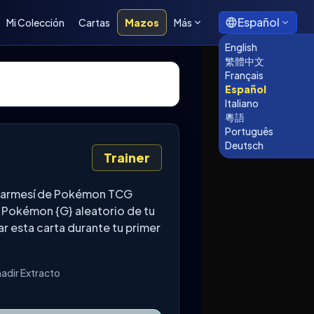
Español
Mi Colección
Cartas
Mazos
Más
English
繁體中文
Français
Español
Italiano
粵語
Português
Deutsch
Trainer
o Carmesí de Pokémon TCG
n Pokémon {G} aleatorio de tu
 esta carta durante tu primer
ñadir Extracto