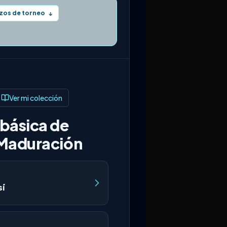
zos de torneo
↓
Ver mi colección
básica de
 Maduración
í