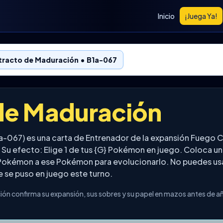
Inicio
¡Juega Ya!
tracto de Maduración • B1a-067
de Maduración
a-067) es una carta de Entrenador de la expansión Fueg
 Su efecto: Elige 1 de tus {G} Pokémon en juego. Coloca u
okémon a ese Pokémon para evolucionarlo. No puedes usar
 se puso en juego este turno.
ón confirma su expansión, sus sobres y su papel en mazos antes de a