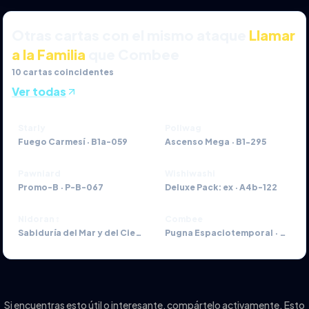
Otras cartas con el mismo ataque
Llamar
a la Familia
que Combee
10
cartas coincidentes
Ver todas
Starly
Poliwag
Fuego Carmesí
·
B1a-059
Ascenso Mega
·
B1-295
Pawniard
Wishiwashi
Promo-B
·
P-B-067
Deluxe Pack: ex
·
A4b-122
Nidoran♀
Combee
Sabiduría del Mar y del Cielo
·
A4-223
Pugna Espaciotemporal
·
A2-15
Si encuentras esto útil o interesante, compártelo activamente. Esto