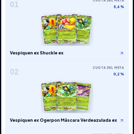
CUOTA DEL META
01
5,6 %
Vespiquen ex Shuckle ex
CUOTA DEL META
02
0,2 %
Vespiquen ex Ogerpon Máscara Verdeazulada ex