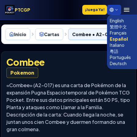
PTCGP
¡Juega Ya!
English
繁體中文
Français
Inicio
Cartas
Combee • A2-017
Español
Italiano
粵語
Português
Combee
Deutsch
Pokemon
«Combee» (A2-017) es una carta de Pokémon de la
expansión Pugna Espaciotemporal de Pokémon TCG
Pocket. Entre sus datos principales están 50 PS, tipo
Planta y ataques como Llamar a la Familia.
Descripción de la carta: Cuando llega la noche, se
juntan unos cien Combee y duermen formando una
gran colmena.