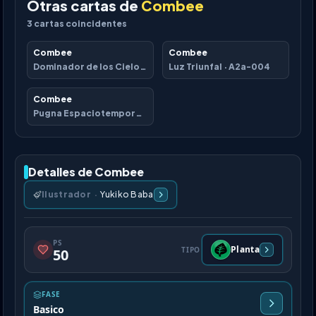
Otras cartas de
Combee
3
cartas coincidentes
Combee
Combee
Dominador de los Cielos
·
B4-010
Luz Triunfal
·
A2a-004
Combee
Pugna Espaciotemporal
·
A2-157
Detalles de Combee
Ilustrador
·
Yukiko Baba
PS
Planta
TIPO
50
FASE
Basico