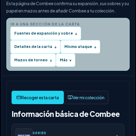
Esta página de Combee confirma su expansión, sus sobres y su
papel en mazos antes de añadir Combee a tu colección.
IR A UNA SECCIÓN DE LA CARTA
Fuentes de expansión y sobre
↓
Detalles de la carta
Mismo ataque
↓
↓
Mazos de torneo
Más
↓
▾
Ver mi colección
Información básica de Combee
SERIES