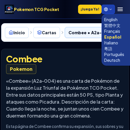
Pokemon TCG Pocket
¡Juega Ya!
English
繁體中文
Français
Inicio
Cartas
Combee • A2a-004
Español
Italiano
粵語
Português
Combee
Deutsch
Pokemon
«Combee» (A2a-004) es una carta de Pokémon de
la expansión Luz Triunfal de Pokémon TCG Pocket.
Entre sus datos principales están 50 PS, tipo Planta y
ataques como Picadura. Descripción de la carta:
Cuando llega la noche, se juntan unos cien Combee y
duermen formando una gran colmena.
Esta página de Combee confirma su expansión, sus sobres y su