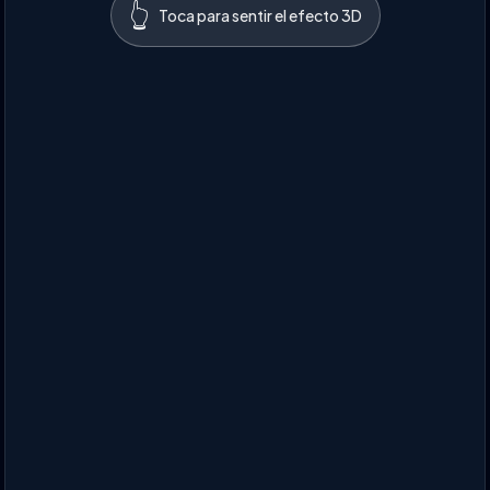
👆
Toca para sentir el efecto 3D