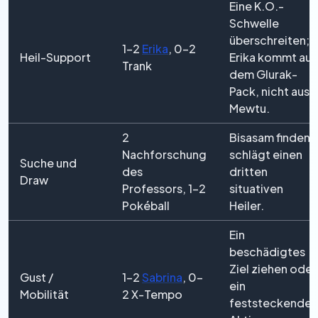
Eine K.O.-
Schwelle
überschreiten;
1–2
Erika
, 0–2
Heil-Support
Erika kommt aus
Trank
dem Glurak-
Pack, nicht aus
Mewtu.
2
Bisasam finden
Nachforschung
schlägt einen
Suche und
des
dritten
Draw
Professors, 1–2
situativen
Pokéball
Heiler.
Ein
beschädigtes
Ziel ziehen oder
Gust /
1–2
Sabrina
, 0–
ein
Mobilität
2 X-Tempo
feststeckendes