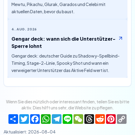
Mewtu, Pikachu, Glurak, Garados und Celebi mit
aktuellen Daten, bevor du baust.
4. AUG. 2026
Gengar deck: wann sich die Unterstützer-
Sperre lohnt
Gengar deck: deutscher Guide zu Shadowy-Spellbind-
Timing, Stage-2-Linie, Spooky Shot und wann ein
verweigerter Unterstützer das Aktive Feld wert ist.
Wenn Sie dies nützlich oder interessant finden, teilen Sie es bitte
aktiv. Dies hilft uns sehr, die Website zu pflegen.
Share
Twitter
Facebook
WhatsApp
Telegram
Line
WeChat
Threads
Reddit
Pinteres
Co
Lin
Aktualisiert
:
2026-08-04