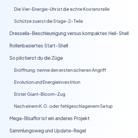
Die Vier-Energie-Uhr ist die echte Kostenstelle
›
Schütze zuerst die Stage-2-Teile
›
Dressella-Beschleunigung versus kompaktes Heil-Shell
›
Rollenbasiertes Start-Shell
›
So pilotierst du die Züge
›
Eröffnung: nenne den ersten sicheren Angriff
›
Evolution und Energieinvestition
›
Erster Giant-Bloom-Zug
›
Nach einem K.O. oder fehlgeschlagenem Setup
›
Mega-Bisaflor ist ein anderes Projekt
›
Sammlungsweg und Update-Regel
›