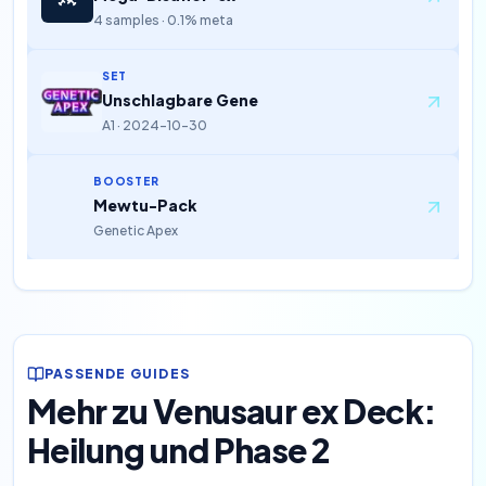
4 samples · 0.1% meta
SET
Unschlagbare Gene
A1 · 2024-10-30
BOOSTER
Mewtu-Pack
Genetic Apex
PASSENDE GUIDES
Mehr zu Venusaur ex Deck:
Heilung und Phase 2