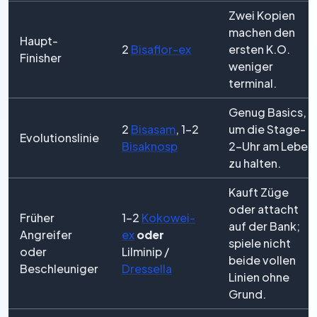
Zwei Kopien
machen den
Haupt-
2
Bisaflor-ex
ersten K.O.
Finisher
weniger
terminal.
Genug Basics,
2
Bisasam
, 1–2
um die Stage-
Evolutionslinie
Bisaknosp
2-Uhr am Leben
zu halten.
Kauft Züge
oder attacht
Früher
1–2
Kokowei-
auf der Bank;
Angreifer
ex
oder
spiele nicht
oder
Lilminip /
beide vollen
Beschleuniger
Dressella
Linien ohne
Grund.