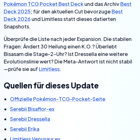
Pokémon TCG Pocket Best Deck
und das Archiv
Best
Deck 2025
; für den aktuellen Cut bevorzuge
Best
Deck 2026
und Limitless statt dieses datierten
Snapshots.
Überprüfe die Liste nach jeder Expansion. Die stabilen
Fragen: Ändert 30 Heilung einen K.O.? Überlebt
Bisasam die Stage-2-Uhr? Ist Dressella eine weitere
Evolutionslinie wert? Die Meta-Antwort ist nicht stabil
—prüfe sie auf
Limitless
.
Quellen für dieses Update
Offizielle Pokémon-TCG-Pocket-Seite
Serebii Bisaflor-ex
Serebii Dressella
Serebii Erika
Limitless Venusaur ex