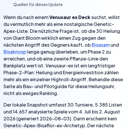
Quellen für dieses Update
›
Wenn du nach einem
Venusaur ex Deck
suchst, willst
du vermutlich mehr als eine nostalgische Genetic-
Apex-Liste. Die nützliche Frage ist, ob die 30 Heilung
von Giant Bloom wirklich einen Zug gegen den
nächsten Angriff des Gegners kauft, ob
Bisasam
und
Bisaknosp
lange genug überleben, um Phase 2 zu
erreichen, und ob eine zweite Pflanze-Linie den
Bankplatz wert ist. Venusaur-ex ist ein langfristiger
Phase-2-Plan: Heilung und Energieinvestition zählen
mehr als ein einzelner Highroll-Angriff. Behandle diese
Seite als Bau- und Pilotguide für diese Heilungsuhr,
nicht als ewiges Ranking.
Der lokale Snapshot umfasst 30 Turniere, 5.385 Listen
und 14.657 analysierte Spiele vom 4. Juli bis 2. August
2026 (generiert 2026-08-03). Darin erscheint kein
Genetic-Apex-Bisaflor-ex-Archetyp. Der nächste