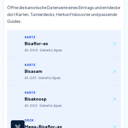
Öffne die kanonische Datenseite eines Eintrags und entdecke
dort Karten, Turnierdecks, Herkunftsbooster und passende
Guides.
KARTE
Bisaflor-ex
A1-004 · Genetic Apex
KARTE
Bisasam
A1-001 · Genetic Apex
KARTE
Bisaknosp
A1-002 · Genetic Apex
DECK
Mega-Bisaflor-ex