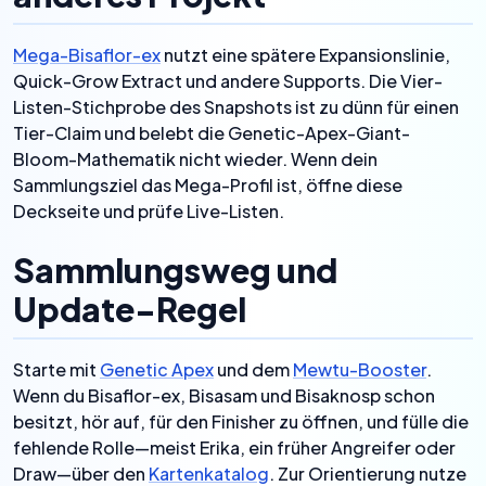
Mega-Bisaflor-ex
nutzt eine spätere Expansionslinie,
Quick-Grow Extract und andere Supports. Die Vier-
Listen-Stichprobe des Snapshots ist zu dünn für einen
Tier-Claim und belebt die Genetic-Apex-Giant-
Bloom-Mathematik nicht wieder. Wenn dein
Sammlungsziel das Mega-Profil ist, öffne diese
Deckseite und prüfe Live-Listen.
Sammlungsweg und
Update-Regel
Starte mit
Genetic Apex
und dem
Mewtu-Booster
.
Wenn du Bisaflor-ex, Bisasam und Bisaknosp schon
besitzt, hör auf, für den Finisher zu öffnen, und fülle die
fehlende Rolle—meist Erika, ein früher Angreifer oder
Draw—über den
Kartenkatalog
. Zur Orientierung nutze