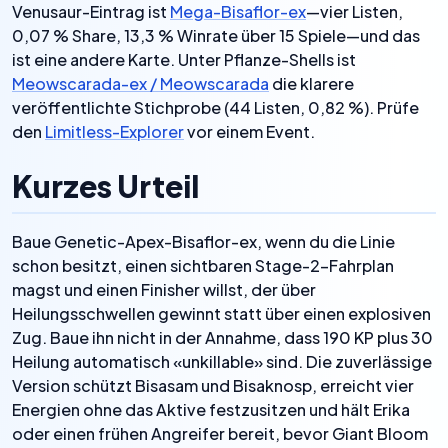
Venusaur-Eintrag ist
Mega-Bisaflor-ex
—vier Listen,
0,07 % Share, 13,3 % Winrate über 15 Spiele—und das
ist eine andere Karte. Unter Pflanze-Shells ist
Meowscarada-ex / Meowscarada
die klarere
veröffentlichte Stichprobe (44 Listen, 0,82 %). Prüfe
den
Limitless-Explorer
vor einem Event.
Kurzes Urteil
Baue Genetic-Apex-Bisaflor-ex, wenn du die Linie
schon besitzt, einen sichtbaren Stage-2-Fahrplan
magst und einen Finisher willst, der über
Heilungsschwellen gewinnt statt über einen explosiven
Zug. Baue ihn nicht in der Annahme, dass 190 KP plus 30
Heilung automatisch «unkillable» sind. Die zuverlässige
Version schützt Bisasam und Bisaknosp, erreicht vier
Energien ohne das Aktive festzusitzen und hält Erika
oder einen frühen Angreifer bereit, bevor Giant Bloom