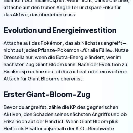
Bisaflor noch Bisaknosp ist. Wenn nicht, banke die Linie,
attache auf den frühen Angreifer und spare Erika für
das Aktive, das überleben muss.
Evolution und Energieinvestition
Attache auf das Pokémon, das als Nächstes angreift—
nicht auf jedes Pflanze-Pokémon «für alle Fälle». Nutze
Dressella nur, wenn die Extra-Energie ändert, wer im
nächsten Zug Giant Bloom kann. Nach der Evolution zu
Bisaknosp rechne neu, ob Razor Leaf oder ein weiterer
Attach für Giant Bloom sicherer ist.
Erster Giant-Bloom-Zug
Bevor du angreifst, zähle die KP des gegnerischen
Aktiven, den Schaden seines nächsten Angriffs und ob
Erika noch auf der Hand ist. Wenn Giant Bloom plus
Heiltools Bisaflor außerhalb der K.O.-Reichweite