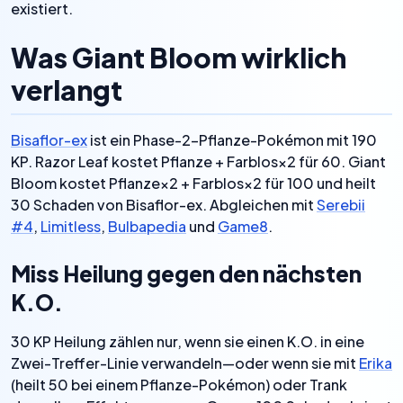
existiert.
Was Giant Bloom wirklich
verlangt
Bisaflor-ex
ist ein Phase-2-Pflanze-Pokémon mit 190
KP. Razor Leaf kostet Pflanze + Farblos×2 für 60. Giant
Bloom kostet Pflanze×2 + Farblos×2 für 100 und heilt
30 Schaden von Bisaflor-ex. Abgleichen mit
Serebii
#4
,
Limitless
,
Bulbapedia
und
Game8
.
Miss Heilung gegen den nächsten
K.O.
30 KP Heilung zählen nur, wenn sie einen K.O. in eine
Zwei-Treffer-Linie verwandeln—oder wenn sie mit
Erika
(heilt 50 bei einem Pflanze-Pokémon) oder Trank