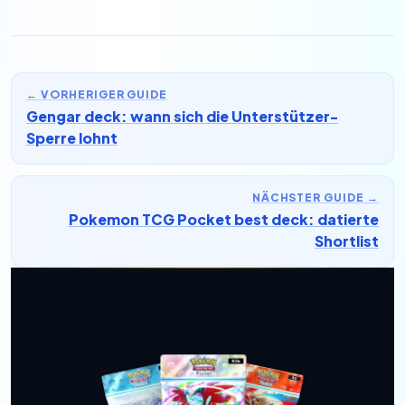
←
VORHERIGER GUIDE
Gengar deck: wann sich die Unterstützer-
Sperre lohnt
NÄCHSTER GUIDE
→
Pokemon TCG Pocket best deck: datierte
Shortlist