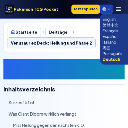
Pokemon TCG Pocket
Jetzt Spielen
English
繁體中文
Français
Startseite
Beiträge
Español
Italiano
Venusaur ex Deck: Heilung und Phase 2
粵語
Português
Deutsch
Venusaur ex Deck: Heilung
und Phase 2
Inhaltsverzeichnis
Kurzes Urteil
›
Was Giant Bloom wirklich verlangt
›
Miss Heilung gegen den nächsten K.O.
›