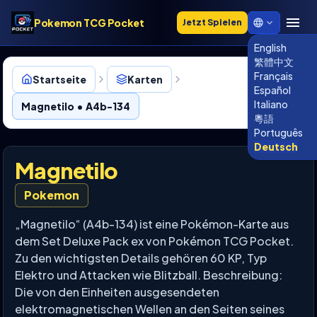
Pokemon TCG Pocket
Jetzt Spielen
English
繁體中文
Français
Startseite
Karten
Español
Italiano
Magnetilo • A4b-134
粵語
Português
Deutsch
Magnetilo
Pokemon
„Magnetilo“ (A4b-134) ist eine Pokémon-Karte aus
dem Set Deluxe Pack ex von Pokémon TCG Pocket.
Zu den wichtigsten Details gehören 60 KP, Typ
Elektro und Attacken wie Blitzball. Beschreibung:
Die von den Einheiten ausgesendeten
elektromagnetischen Wellen an den Seiten seines