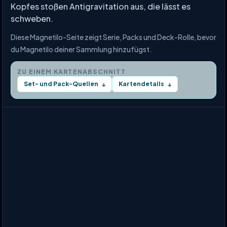
Kopfes stoßen Antigravitation aus, die lässt es
schweben.
Diese Magnetilo-Seite zeigt Serie, Packs und Deck-Rolle, bevor
du Magnetilo deiner Sammlung hinzufügst.
ZU EINEM KARTENABSCHNITT
Set- und Pack-Quellen
Kartendetails
↓
↓