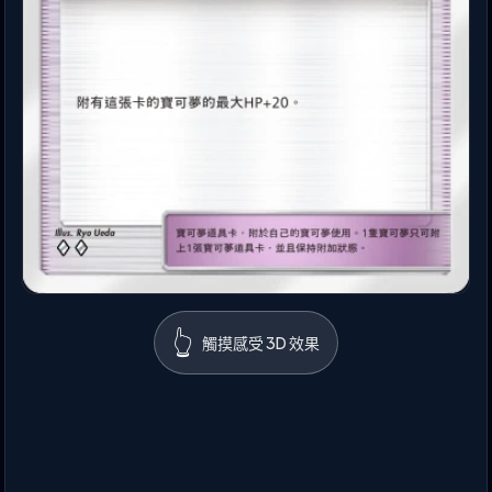
👆
觸摸感受 3D 效果