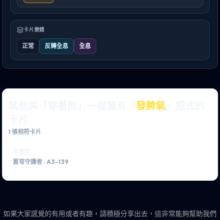
卡片變體
正常
反轉全息
全息
其他與「穿著熊」一樣擁有「
發脾氣
」招式的
卡片
1
張相符卡片
穿著熊
蒼穹守護者
·
A3-139
如果大家感覺的有用或者有趣，請積極分享出去，這非常能夠幫助我們