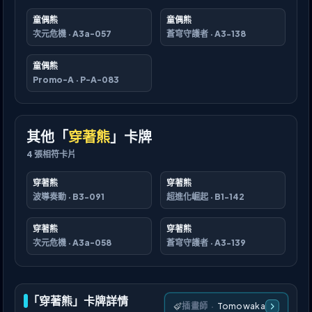
童偶熊
童偶熊
次元危機
·
A3a-057
蒼穹守護者
·
A3-138
童偶熊
Promo-A
·
P-A-083
其他「
穿著熊
」卡牌
4
張相符卡片
穿著熊
穿著熊
波導奏動
·
B3-091
超進化崛起
·
B1-142
穿著熊
穿著熊
次元危機
·
A3a-058
蒼穹守護者
·
A3-139
「穿著熊」卡牌詳情
插畫師
·
Tomowaka