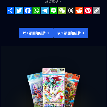
維護網站。
Share
Twitter
Facebook
WhatsApp
Telegram
Line
WeChat
Threads
Reddit
Pinteres
Co
Lin
以 1 張開始組牌
以 2 張開始組牌