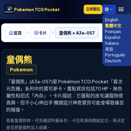
Pokemon TCG Pocket
立即遊玩
English
繁體中文
Français
首頁
卡片
童偶熊 • A3a-057
Español
Italiano
粵語
Português
童偶熊
Deutsch
Pokemon
「童偶熊」(A3a-057)是 Pokémon TCG Pocket「異次
元危機」系列中的寶可夢卡。重點資訊包括70 HP、無色
屬性和招式「內存」。卡片描述：它蓬鬆的皮毛讓寵物很
高興，但不小心伸出手 觸摸這只神奇寶貝可能會導致痛苦
的報復。
查看童偶熊時，可先確認所屬系列、卡包來源與牌組定位，再決定
是否把童偶熊加入收藏。