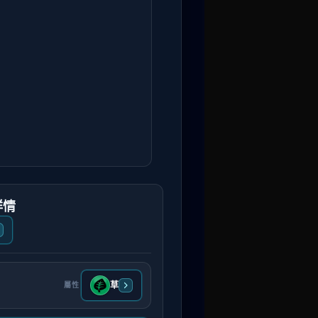
詳情
草
屬性