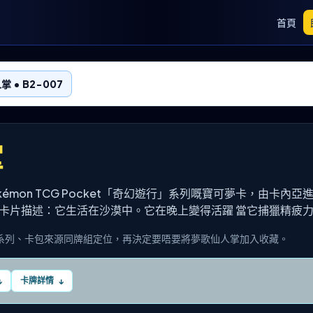
首頁
 • B2-007
掌
okémon TCG Pocket「奇幻遊行」系列嘅寶可夢卡，由卡內亞
卡片描述：它生活在沙漠中。它在晚上變得活躍 當它捕獵精疲力
系列、卡包來源同牌組定位，再決定要唔要將夢歌仙人掌加入收藏。
卡牌詳情
↓
↓