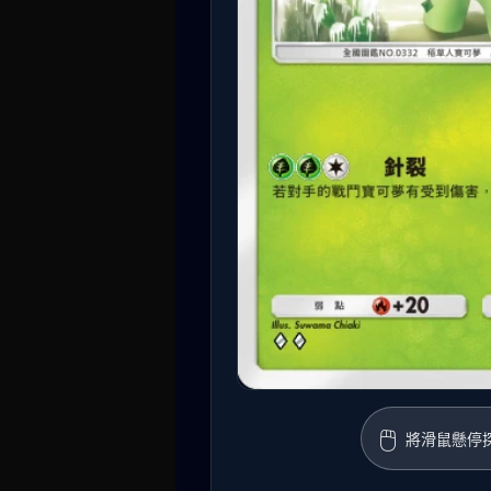
🖱️
將滑鼠懸停探