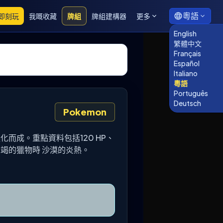
粵語
即刻玩
我嘅收藏
牌組
牌組建構器
更多
English
繁體中文
Français
Español
Italiano
粵語
Português
Deutsch
Pokemon
進化而成。重點資料包括120 HP、
竭的獵物時 沙漠的炎熱。