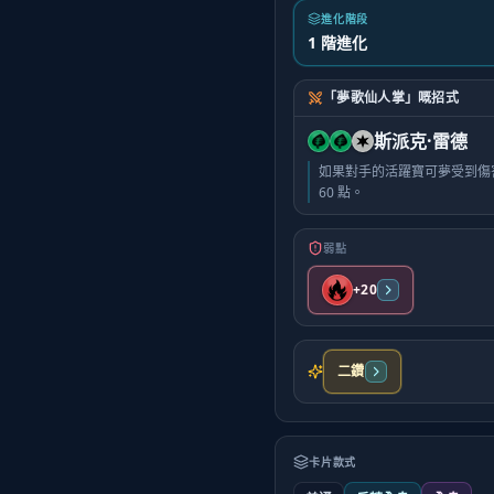
進化階段
1 階進化
「夢歌仙人掌」嘅招式
斯派克·雷德
如果對手的活躍寶可夢受到傷
60 點。
弱點
+20
二鑽
卡片款式