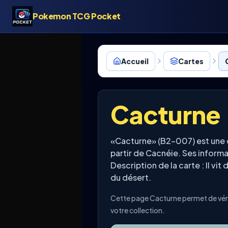
Pokemon TCG Pocket
Accueil
Cartes
Cacturne
«Cacturne» (B2-007) est une 
partir de Cacnéie. Ses inform
Description de la carte : Il vit
du désert.
Cette page Cacturne permet de vérif
votre collection.