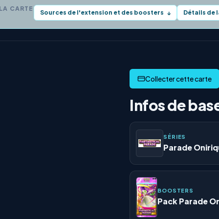
 LA CARTE
Sources de l'extension et des boosters
Détails de 
↓
Infos de bas
SÉRIES
Parade Oniri
BOOSTERS
Pack Parade On