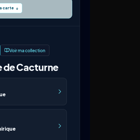
la carte
↓
Voir ma collection
e de Cacturne
que
irique