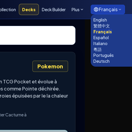
Français
llection
Decks
Deck Builder
Plus
English
繁體中文
Français
Español
Italiano
粵語
Português
Deutsch
Pokemon
n TCG Pocket et évolue à
ues comme Pointe déchirée.
proies épuisées par le la chaleur
ter Cacturne à