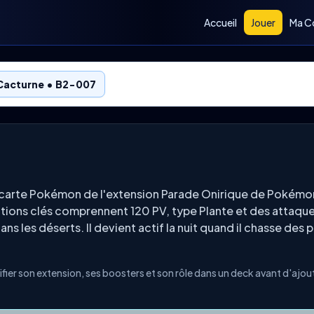
Accueil
Jouer
Ma Co
Cacturne • B2-007
carte Pokémon de l'extension Parade Onirique de Pokémo
ations clés comprennent 120 PV, type Plante et des attaq
 dans les déserts. Il devient actif la nuit quand il chasse des 
ier son extension, ses boosters et son rôle dans un deck avant d'ajou