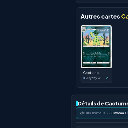
Autres cartes
Ca
B3b-042
Cacturne
Everyday Wonders
Détails de Cacturn
Illustrateur
·
Suwama Ch