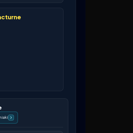
cturne
e
iaki