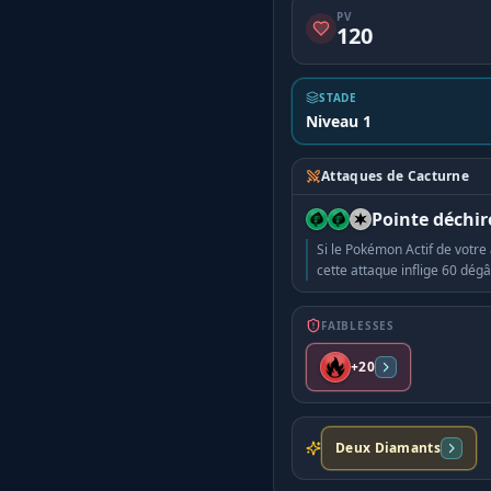
PV
120
STADE
Niveau 1
Attaques de Cacturne
Pointe déchir
Si le Pokémon Actif de votre
cette attaque inflige 60 dégâ
FAIBLESSES
+20
Deux Diamants