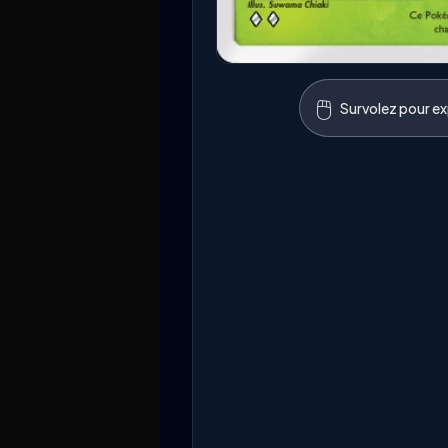
🖱️
Survolez pour exp