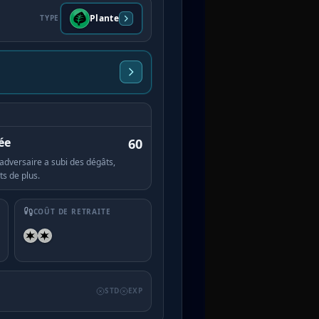
Plante
TYPE
ée
60
 adversaire a subi des dégâts,
ts de plus.
COÛT DE RETRAITE
STD
EXP