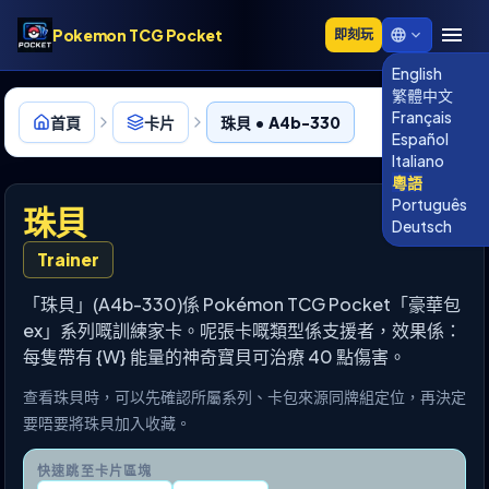
Pokemon TCG Pocket
即刻玩
English
繁體中文
Français
首頁
卡片
珠貝 • A4b-330
Español
Italiano
粵語
Português
珠貝
Deutsch
Trainer
「珠貝」(A4b-330)係 Pokémon TCG Pocket「豪華包
ex」系列嘅訓練家卡。呢張卡嘅類型係支援者，效果係：
每隻帶有 {W} 能量的神奇寶貝可治療 40 點傷害。
查看珠貝時，可以先確認所屬系列、卡包來源同牌組定位，再決定
要唔要將珠貝加入收藏。
快速跳至卡片區塊