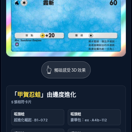
👆
觸碰感受 3D 效果
「
甲賀忍蛙
」由邊度進化
5
張相符卡片
呱頭蛙
呱頭蛙
超進化崛起
·
B1-072
豪華包：ex
·
A4b-112