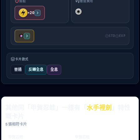
弱點
撤退費用
+20
STD
EXP
卡片款式
普通
反轉全息
全息
其他同「甲賀忍蛙」一樣有「
水手裡劍
」特性
嘅卡片
5
張相符卡片
甲賀忍蛙
甲賀忍蛙