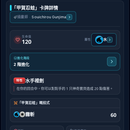
「甲賀忍蛙」卡牌詳情
插畫師
·
Souichirou Gunjima
生命值
水
屬性
120
進化階段
2 階進化
水手裡劍
特性
在你的回合中，你可以對對手的 1 只神奇寶貝造成 20 點傷害。
「甲賀忍蛙」嘅招式
霧斬
60