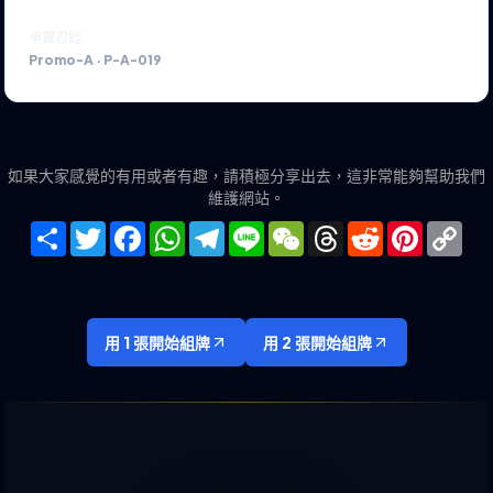
甲賀忍蛙
Promo-A
·
P-A-019
如果大家感覺的有用或者有趣，請積極分享出去，這非常能夠幫助我們
維護網站。
Share
Twitter
Facebook
WhatsApp
Telegram
Line
WeChat
Threads
Reddit
Pinteres
Co
Lin
用 1 張開始組牌
用 2 張開始組牌