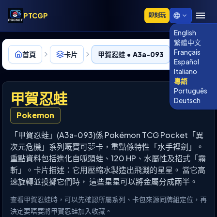
PTCGP
即刻玩
English
繁體中文
Français
首頁
卡片
甲賀忍蛙 • A3a-093
Español
Italiano
粵語
Português
甲賀忍蛙
Deutsch
Pokemon
「甲賀忍蛙」(A3a-093)係 Pokémon TCG Pocket「異
次元危機」系列嘅寶可夢卡，重點係特性「水手裡劍」。
重點資料包括進化自呱頭蛙、120 HP、水屬性及招式「霧
斬」。卡片描述：它用壓縮水製造出飛濺的星星。 當它高
速旋轉並投擲它們時， 這些星星可以將金屬分成兩半。
查看甲賀忍蛙時，可以先確認所屬系列、卡包來源同牌組定位，再
決定要唔要將甲賀忍蛙加入收藏。