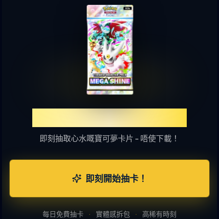
體驗TCGP網上抽卡樂趣
即刻抽取心水嘅寶可夢卡片 - 唔使下載！
即刻開始抽卡！
每日免費抽卡
·
實體感拆包
·
高稀有時刻