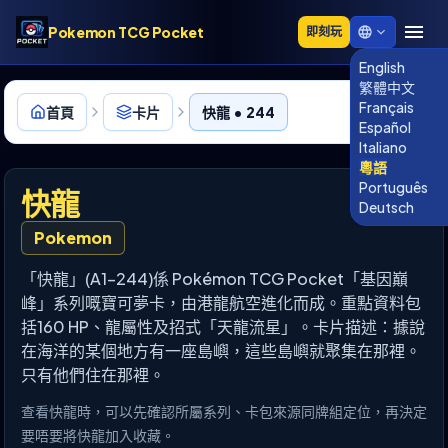
Pokemon TCG Pocket
即刻玩
English
繁體中文
Français
首頁
卡片
快龍 • 244
Español
Italiano
粵語
Português
快龍
Deutsch
Pokemon
「快龍」(A1-244)係 Pokémon TCG Pocket「基因巔
峰」系列嘅寶可夢卡，由港龍航空進化而成。重點資料包
括160 HP、龍屬性及招式「天龍流星」。卡片描述：據說
在海洋的某個地方有一座島嶼，這些島嶼就聚集在那裡。
只有他們住在那裡。
查看快龍時，可以先確認所屬系列、卡包來源同牌組定位，再決定
要唔要將快龍加入收藏。