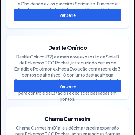
e Gholdengo ex, os parceiros Sprigatito, Fuecoco e
Quaxly e cartas de Apoiador como Kissera, Noêmia,
Arven e Penélope.
Desfile Onírico
Desfile Onírico (B2) é a mais nova expansão da Série B
de Pokemon TCG Pocket, introduzindo cartas de
Estádio e Pokémon ex Mega Evolução com a regra de 3
pontos de alto risco. O conjunto destaca Mega
Gardevoir ex junto de Mega Swampert ex, Mega Mawile
ex e Ogerpon Máscara Turquesa ex, levando o meta
para controle de Estádios e decisões baseadas em
pontos.
Chama Carmesim
Chama Carmesim (B1a) é a décima terceira expansão
para Pokemon TCG Pocket, apresentando as formas