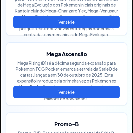
de Mega Evolução dos Pokémon iniciais originais de
Kanto incluindo Mega-Charizard Y ex, Mega-Venusaur
ex e Mega-Blastoise ex. Esta expansão continua a Série
B com ilustrações temáticas de laboratório de
pesquisa e introduz novas estratégias poderosas
centradas nas mecânicas de Mega Evolução.
Mega Ascensão
Mega Rising (B1) é a décima segunda expansão para
Pokemon TCG Pocket e marca a estreia da Série B de
cartas, lançada em 30 de outubro de 2025. Esta
expansão introduz pela primeira vez os Pokémon ex
Mega Evolução no jogo, comemorando o primeiro
aniversário de Pokemon TCG Pocket com mais de 150
milhões de downloads.
Promo-B
Promo-B (P-B) é a coleção promocional da Série B,