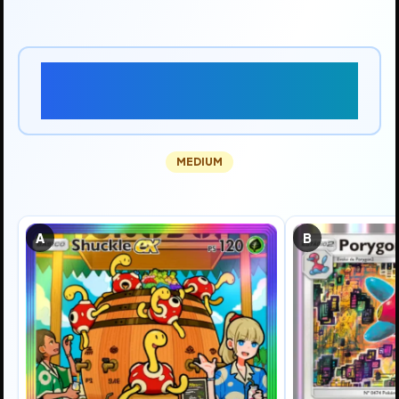
Qual carta tem a raridade
"Duas Estrelas"?
MEDIUM
A
B