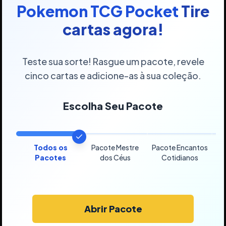
Pokemon TCG Pocket
Tire
cartas agora!
Teste sua sorte! Rasgue um pacote, revele
cinco cartas e adicione-as à sua coleção.
Escolha Seu Pacote
Todos os
Pacote Mestre
Pacote Encantos
Pa
Pacotes
dos Céus
Cotidianos
Abrir Pacote