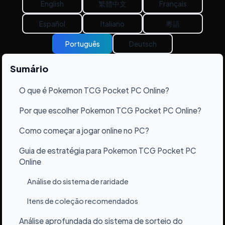
English
繁體中文
Français
Español
Italiano
粵語
Português
Deutsch
Sumário
O que é Pokemon TCG Pocket PC Online?
›
Por que escolher Pokemon TCG Pocket PC Online?
›
Como começar a jogar online no PC?
›
Guia de estratégia para Pokemon TCG Pocket PC
›
Online
Análise do sistema de raridade
›
Itens de coleção recomendados
›
Análise aprofundada do sistema de sorteio do