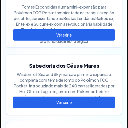
Fontes Escondidas é uma mini-expansão para
Pokémon TCG Pocket ambientada na tranquila região
de Johto, apresentando as Bestas Lendárias Raikou ex,
Entei ex e Suicune ex com a revolucionária habilidade
'Batida Lendária', junto com outros poderosos
Pokémon ex e cartas de utilidade que introduzem nova
profundidade estratégica
Sabedoria dos Céus e Mares
Wisdom of Sea and Sky marca a primeira expansão
completa com tema de Johto do Pokémon TCG
Pocket, introduzindo mais de 240 cartas lideradas por
Ho-Oh ex e Lugia ex, junto com Pokémon bebê e
mecânicas de troca revolucionárias que enfatizam a
harmonia elemental entre terra, mar e céu