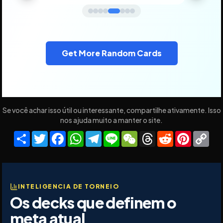
Get More Random Cards
Se você achar isso útil ou interessante, compartilhe ativamente. Isso
nos ajuda muito a manter o site.
Share
Twitter
Facebook
WhatsApp
Telegram
Line
WeChat
Threads
Reddit
Pinteres
Co
Lin
INTELIGENCIA DE TORNEIO
Os decks que definem o
meta atual