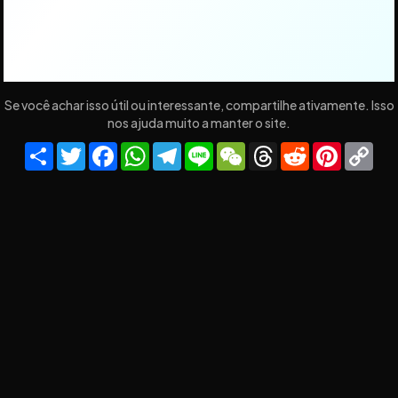
Se você achar isso útil ou interessante, compartilhe ativamente. Isso
nos ajuda muito a manter o site.
Share
Twitter
Facebook
WhatsApp
Telegram
Line
WeChat
Threads
Reddit
Pinteres
Co
Lin