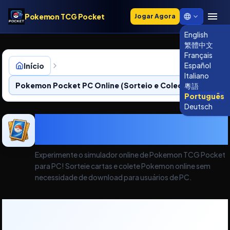
Pokemon TCG Pocket
Jogar Agora
English
繁體中文
Français
Español
Início
Italiano
Pokemon Pocket PC Online (Sorteio e Coleção)
粵語
Português
Deutsch
Pokemon Pocket PC Online
(Sorteio e Coleção)
Experimente o simulador online de Pokemon TCG Pocket
para PC! Sorteie cartas e colete Pokemon online sem
necessidade de download para usuários de PC.