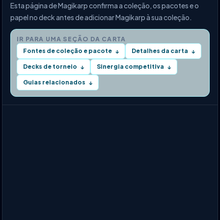
Esta página de Magikarp confirma a coleção, os pacotes e o
papel no deck antes de adicionar Magikarp à sua coleção.
IR PARA UMA SEÇÃO DA CARTA
Fontes de coleção e pacote
Detalhes da carta
↓
↓
Decks de torneio
Sinergia competitiva
↓
↓
Guias relacionados
↓