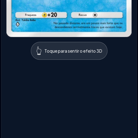
👆
Toque para sentir o efeito 3D