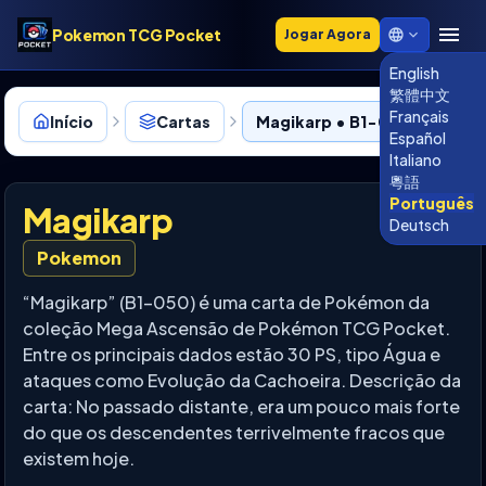
Pokemon TCG Pocket
Jogar Agora
English
繁體中文
Français
Início
Cartas
Magikarp • B1-050
Español
Italiano
粵語
Português
Magikarp
Deutsch
Pokemon
“Magikarp” (B1-050) é uma carta de Pokémon da
coleção Mega Ascensão de Pokémon TCG Pocket.
Entre os principais dados estão 30 PS, tipo Água e
ataques como Evolução da Cachoeira. Descrição da
carta: No passado distante, era um pouco mais forte
do que os descendentes terrivelmente fracos que
existem hoje.