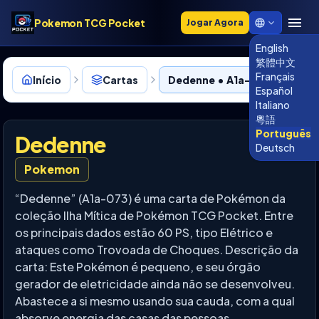
Pokemon TCG Pocket
Jogar Agora
English
繁體中文
Français
Início
Cartas
Dedenne • A1a-073
Español
Italiano
粵語
Português
Dedenne
Deutsch
Pokemon
“Dedenne” (A1a-073) é uma carta de Pokémon da
coleção Ilha Mítica de Pokémon TCG Pocket. Entre
os principais dados estão 60 PS, tipo Elétrico e
ataques como Trovoada de Choques. Descrição da
carta: Este Pokémon é pequeno, e seu órgão
gerador de eletricidade ainda não se desenvolveu.
Abastece a si mesmo usando sua cauda, com a qual
absorve energia das casas das pessoas.