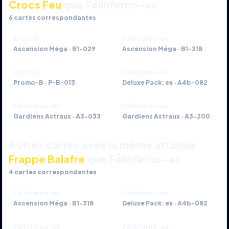
Crocs Feu
que Félinferno-ex
6
cartes correspondantes
Arcanin
Félinferno-ex
Ascension Méga
·
B1-029
Ascension Méga
·
B1-318
Arcanin
Félinferno-ex
Promo-B
·
P-B-013
Deluxe Pack: ex
·
A4b-082
Félinferno-ex
Félinferno-ex
Gardiens Astraux
·
A3-033
Gardiens Astraux
·
A3-200
Autres cartes avec la même attaque
Frappe Balafre
que Félinferno-ex
4
cartes correspondantes
Félinferno-ex
Félinferno-ex
Ascension Méga
·
B1-318
Deluxe Pack: ex
·
A4b-082
Félinferno-ex
Félinferno-ex