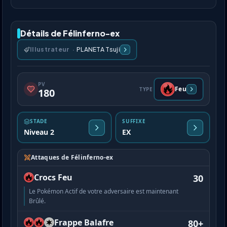
Détails de Félinferno-ex
Illustrateur
·
PLANETA Tsuji
PV
Feu
TYPE
180
STADE
SUFFIXE
Niveau 2
EX
Attaques de Félinferno-ex
Crocs Feu
30
Le Pokémon Actif de votre adversaire est maintenant
Brûlé.
Frappe Balafre
80+