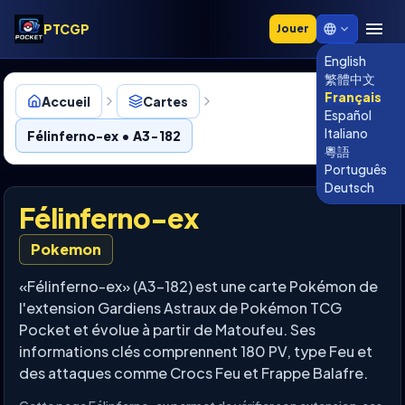
PTCGP
Jouer
English
繁體中文
Français
Accueil
Cartes
Español
Italiano
Félinferno-ex • A3-182
粵語
Português
Deutsch
Félinferno-ex
Pokemon
«Félinferno-ex» (A3-182) est une carte Pokémon de
l'extension Gardiens Astraux de Pokémon TCG
Pocket et évolue à partir de Matoufeu. Ses
informations clés comprennent 180 PV, type Feu et
des attaques comme Crocs Feu et Frappe Balafre.