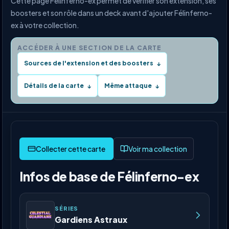
Cette page Félinferno-ex permet de vérifier son extension, ses
boosters et son rôle dans un deck avant d'ajouter Félinferno-
ex à votre collection.
ACCÉDER À UNE SECTION DE LA CARTE
Sources de l'extension et des boosters
↓
Détails de la carte
Même attaque
↓
↓
Voir ma collection
Infos de base de Félinferno-ex
SÉRIES
Gardiens Astraux