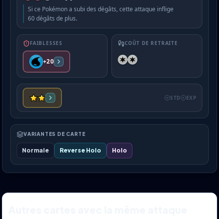
Si ce Pokémon a subi des dégâts, cette attaque inflige
60 dégâts de plus.
FAIBLESSES
COÛT DE RETRAITE
+20
STD
EXP
VARIANTES DE CARTE
Normale
Reverse Holo
Holo
Autres cartes avec la même attaque