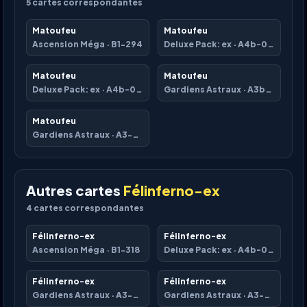
5
cartes correspondantes
Matoufeu
Matoufeu
Ascension Méga
·
B1-294
Deluxe Pack: ex
·
A4b-080
Matoufeu
Matoufeu
Deluxe Pack: ex
·
A4b-081
Gardiens Astraux
·
A3b-012
Matoufeu
Gardiens Astraux
·
A3-032
Autres cartes
Félinferno-ex
4
cartes correspondantes
Félinferno-ex
Félinferno-ex
Ascension Méga
·
B1-318
Deluxe Pack: ex
·
A4b-082
Félinferno-ex
Félinferno-ex
Gardiens Astraux
·
A3-033
Gardiens Astraux
·
A3-200