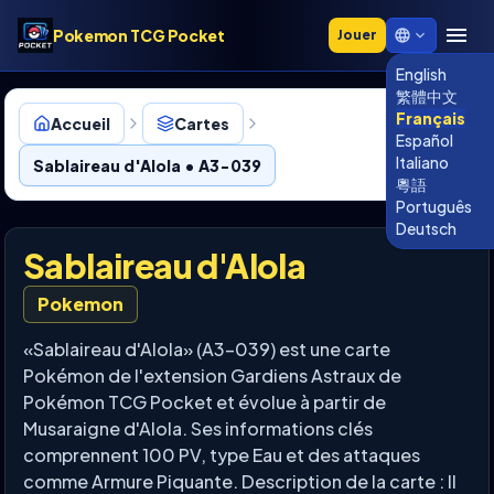
Pokemon TCG Pocket
Jouer
English
繁體中文
Français
Accueil
Cartes
Español
Italiano
Sablaireau d'Alola • A3-039
粵語
Português
Deutsch
Sablaireau d'Alola
Pokemon
«Sablaireau d'Alola» (A3-039) est une carte
Pokémon de l'extension Gardiens Astraux de
Pokémon TCG Pocket et évolue à partir de
Musaraigne d'Alola. Ses informations clés
comprennent 100 PV, type Eau et des attaques
comme Armure Piquante. Description de la carte : Il