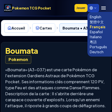
Pokemon TCG Pocket
Jouer
English
繁體中文
Français
Accueil
Cartes
Boumata • A3-037
Español
Italiano
粵語
Português
Boumata
Deutsch
Pokemon
«Boumata» (A3-037) est une carte Pokémon de
l'extension Gardiens Astraux de Pokémon TCG
Pocket. Ses informations clés comprennent 120 PV,
type Feu et des attaques comme Danse Flammes.
Description de la carte : Il s'abrite derrière une
carapace couverte d'explosifs. Lorsqu'un ennemi
l'attaque, il riposte à grands coups de déflagrations.