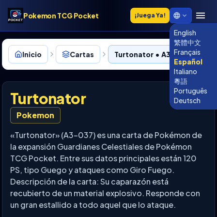
Pokemon TCG Pocket
¡Juega Ya!
English
繁體中文
Français
Inicio
Cartas
Turtonator • A3-037
Español
Italiano
粵語
Português
Turtonator
Deutsch
Pokemon
«Turtonator» (A3-037) es una carta de Pokémon de
la expansión Guardianes Celestiales de Pokémon
TCG Pocket. Entre sus datos principales están 120
PS, tipo Guego y ataques como Giro Fuego.
Descripción de la carta: Su caparazón está
recubierto de un material explosivo. Responde con
un gran estallido a todo aquel que lo ataque.