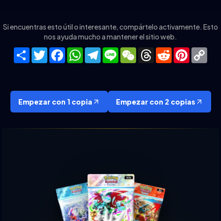
Si encuentras esto útil o interesante, compártelo activamente. Esto
nos ayuda mucho a mantener el sitio web.
Share
Twitter
Facebook
WhatsApp
Telegram
Line
WeChat
Threads
Reddit
Pinteres
Co
Lin
Empezar con 1 copia
Empezar con 2 copias