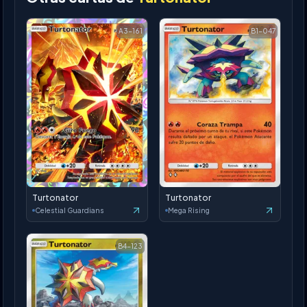
A3-161
B1-047
Turtonator
Turtonator
Celestial Guardians
Mega Rising
B4-123