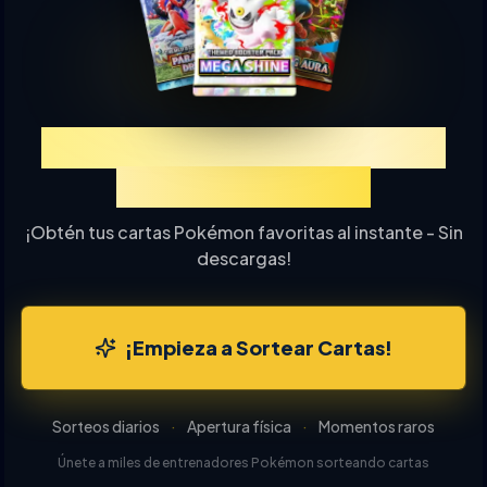
Experimenta TCGP Sorteo
de Cartas Online
¡Obtén tus cartas Pokémon favoritas al instante - Sin
descargas!
¡Empieza a Sortear Cartas!
Sorteos diarios
·
Apertura física
·
Momentos raros
Únete a miles de entrenadores Pokémon sorteando cartas