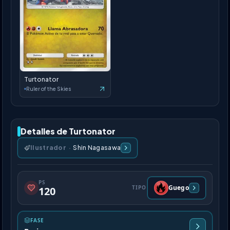
Turtonator
Ruler of the Skies
Detalles de Turtonator
Ilustrador
·
Shin Nagasawa
PS
Guego
TIPO
120
FASE