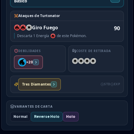
Basico
Ataques de Turtonator
Giro Fuego
90
Descarta 1 Energía
de este Pokémon.
DEBILIDADES
COSTE DE RETIRADA
+20
Tres Diamantes
STD
EXP
VARIANTES DE CARTA
Normal
Reverse Holo
Holo