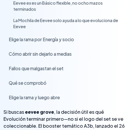
Eevee ex es un Básico flexible, no ocho mazos
›
terminados
La Mochila de Eevee solo ayuda a lo que evoluciona de
›
Eevee
Elige la rama por Energía y socio
›
Cómo abrir sin dejarlo a medias
›
Fallos que malgastan el set
›
Qué se comprobó
›
Elige la rama y luego abre
›
Si buscas
eevee grove
, la decisión útil es qué
Evolución terminar primero—no si el logo del set se ve
coleccionable. El booster temático A3b, lanzado el 26