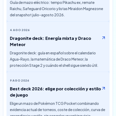
Guía de mazo eléctrico: tempo Pikachu ex, remate
Raichu, Safeguard Oricorio y listas Miraidon Magnezone
del snapshot julio–agosto 2026.
4 AGO 2026
Dragonite deck: Energía mixta y Draco
Meteor
Dragonite deck: guía en español sobre el calendario
Agua-Rayo, la matemática de Draco Meteor, la
protección Stage 2 y cuándo el shell sigue siendo útil.
9 AGO 2026
Best deck 2026: elige por colección y estilo
de juego
Elige un mazo de Pokémon TCG Pocket combinando
evidencia actual de torneos, coste de colección, curva de
aprendizaje y estilo, sin congelar un ranking viejo.