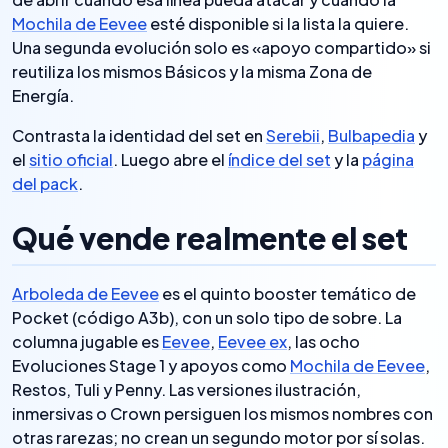
Mochila de Eevee
esté disponible si la lista la quiere.
Una segunda evolución solo es «apoyo compartido» si
reutiliza los mismos Básicos y la misma Zona de
Energía.
Contrasta la identidad del set en
Serebii
,
Bulbapedia
y
el
sitio oficial
. Luego abre el
índice del set
y la
página
del pack
.
Qué vende realmente el set
Arboleda de Eevee
es el quinto booster temático de
Pocket (código A3b), con un solo tipo de sobre. La
columna jugable es
Eevee
,
Eevee ex
, las ocho
Evoluciones Stage 1 y apoyos como
Mochila de Eevee
,
Restos, Tuli y Penny. Las versiones ilustración,
inmersivas o Crown persiguen los mismos nombres con
otras rarezas; no crean un segundo motor por sí solas.