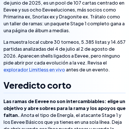
de junio de 2025, es un pool de 107 cartas centrado en
Eevee y sus ocho Eeveeluciones, más socios como
Primarina ex, Snorlax ex y Dragonite ex. Trátalo como
un taller de ramas: un paquete Stage 1 completo gana a
una página de álbum a medias.
La muestra local cubre 30 torneos, 5.385 listas y 14.657
partidas analizadas del 4 de julio al 2 de agosto de
2026. Aparecen shells ligados a Eevee, pero ninguno
pide abrir por cada evolución a la vez. Revisa el
explorador Limitless en vivo
antes de un evento.
Veredicto corto
Las ramas de Eevee no son intercambiables: elige un
objetivo y abre sobres para la rama y los apoyos que
faltan.
Anota el tipo de Energía, el atacante Stage 1 y
los Eevee Básicos que ya tienes en una sola línea. Deja
de abrir cuando esa línea pueda atacar y cuando la