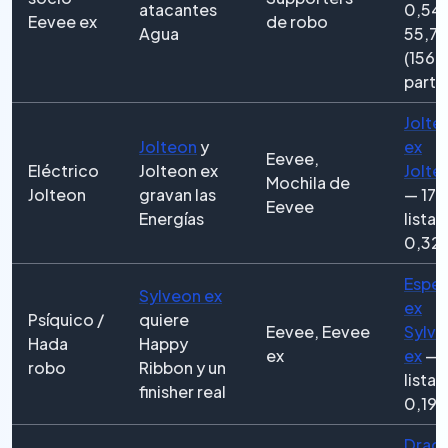
atacantes
0,54
Eevee ex
de robo
Agua
55,7
(156
parti
Jolte
Jolteon
y
ex
Eevee,
Eléctrico
Jolteon ex
Jolte
Mochila de
Jolteon
gravan las
— 17
Eevee
Energías
listas
0,32
Espe
Sylveon ex
ex
Psíquico /
quiere
Eevee, Eevee
Sylv
Hada
Happy
ex
ex
— 
robo
Ribbon y un
listas
finisher real
0,19 
Drago