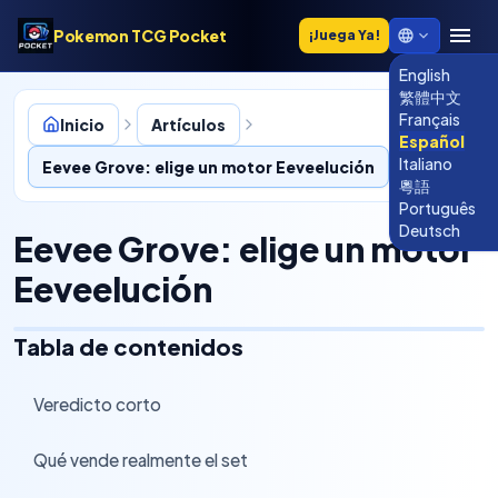
Pokemon TCG Pocket
¡Juega Ya!
English
繁體中文
Français
Inicio
Artículos
Español
Italiano
Eevee Grove: elige un motor Eeveelución
粵語
Português
Deutsch
Eevee Grove: elige un motor
Eeveelución
Tabla de contenidos
Veredicto corto
›
Qué vende realmente el set
›