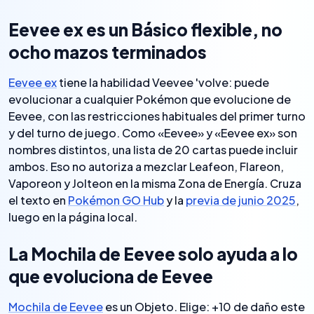
Eevee ex es un Básico flexible, no
ocho mazos terminados
Eevee ex
tiene la habilidad Veevee 'volve: puede
evolucionar a cualquier Pokémon que evolucione de
Eevee, con las restricciones habituales del primer turno
y del turno de juego. Como «Eevee» y «Eevee ex» son
nombres distintos, una lista de 20 cartas puede incluir
ambos. Eso no autoriza a mezclar Leafeon, Flareon,
Vaporeon y Jolteon en la misma Zona de Energía. Cruza
el texto en
Pokémon GO Hub
y la
previa de junio 2025
,
luego en la página local.
La Mochila de Eevee solo ayuda a lo
que evoluciona de Eevee
Mochila de Eevee
es un Objeto. Elige: +10 de daño este