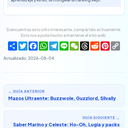
Si encuentras esto útil o interesante, compártelo activamente.
Esto nos ayuda mucho a mantener el sitio web.
Share
Twitter
Facebook
WhatsApp
Telegram
Line
WeChat
Threads
Reddit
Pinteres
Co
Lin
Actualizado
:
2026-08-04
←
GUÍA ANTERIOR
Mazos Ultraente: Buzzwole, Guzzlord, Silvally
GUÍA SIGUIENTE
→
Saber Marino y Celeste: Ho-Oh, Lugia y packs