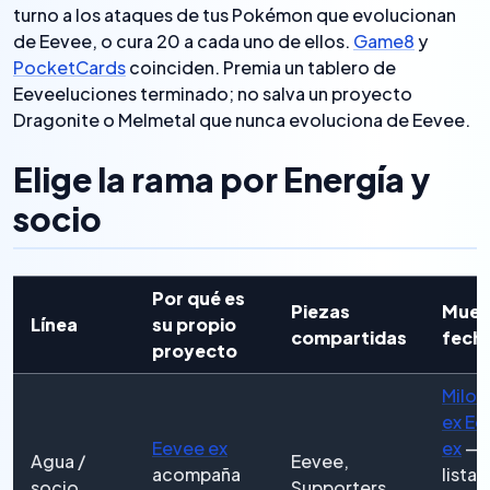
turno a los ataques de tus Pokémon que evolucionan
de Eevee, o cura 20 a cada uno de ellos.
Game8
y
PocketCards
coinciden. Premia un tablero de
Eeveeluciones terminado; no salva un proyecto
Dragonite o Melmetal que nunca evoluciona de Eevee.
Elige la rama por Energía y
socio
Por qué es
Piezas
Mues
Línea
su propio
compartidas
fech
proyecto
Milot
ex Ee
Eevee ex
ex
— 
Agua /
Eevee,
acompaña
listas
socio
Supporters