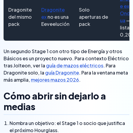
e ex
Dragonite
Dragonite
Solo
Ondu
del mismo
ex
no es una
aperturas de
ua
— 1
pack
Eeveelución
pack
listas
0,20
Un segundo Stage 1 con otro tipo de Energía y otros
Básicos es un proyecto nuevo. Para contexto Eléctrico
tras Jolteon, ver la
guía de mazos eléctricos
. Para
Dragonite solo, la
guía Dragonite
. Para la ventana meta
más amplia,
mejores mazos 2026
.
Cómo abrir sin dejarlo a
medias
Nombra un objetivo: el Stage 1 o socio que justifica
el próximo Hourglass.