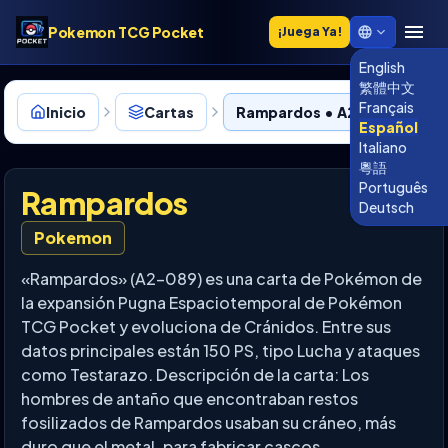
Pokemon TCG Pocket
¡Juega Ya!
English
繁體中文
Français
Inicio
Cartas
Rampardos • A2-089
Español
Italiano
粵語
Português
Rampardos
Deutsch
Pokemon
«Rampardos» (A2-089) es una carta de Pokémon de
la expansión Pugna Espaciotemporal de Pokémon
TCG Pocket y evoluciona de Cránidos. Entre sus
datos principales están 150 PS, tipo Lucha y ataques
como Testarazo. Descripción de la carta: Los
hombres de antaño que encontraban restos
fosilizados de Rampardos usaban su cráneo, más
duro que el metal, para fabricar cascos.