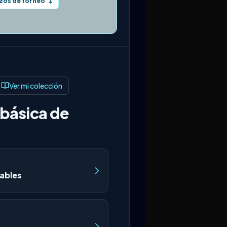
zos de torneo
↓
Ver mi colección
básica de
ables