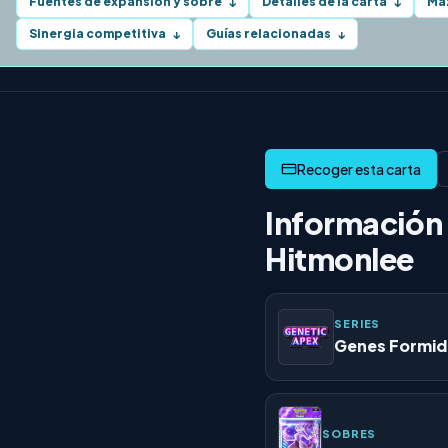
Fuentes de expansión y sobre
Detalles de la carta
Ma
↓
↓
Sinergia competitiva
Guías relacionadas
↓
↓
Información 
Hitmonlee
SERIES
Genes Formid
SOBRES