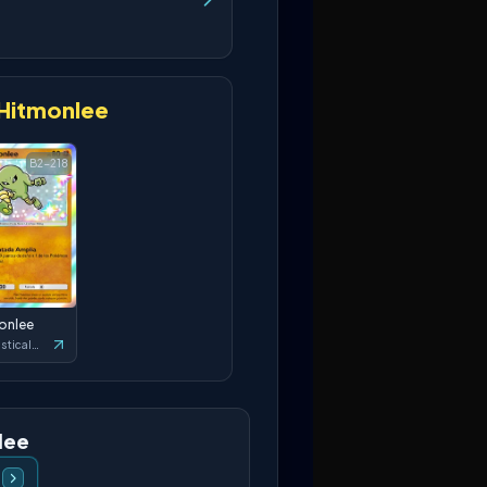
Hitmonlee
B2-218
onlee
Fantastical Parade
lee
a