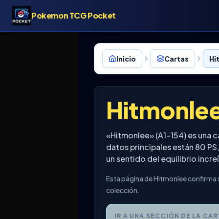
Pokemon TCG Pocket
Inicio
Cartas
Hi
Hitmonle
«Hitmonlee» (A1-154) es una 
datos principales están 80 PS
un sentido del equilibrio incr
Esta página de Hitmonlee confirma s
colección.
IR A UNA SECCIÓN DE LA CAR