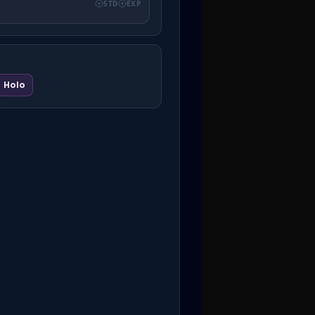
STD
EXP
Holo