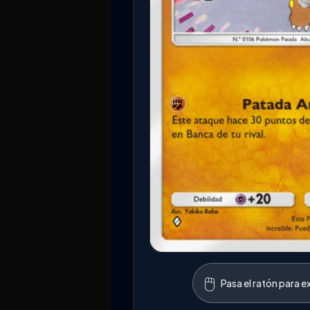
🖱️
Pasa el ratón para e