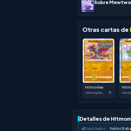
Sobre Mewtwo
Otras cartas de
A2b-040
Hitmonlee
Hitm
Shining Revelry
Detalles de Hitmon
Ilustrador
·
Yukiko Bab