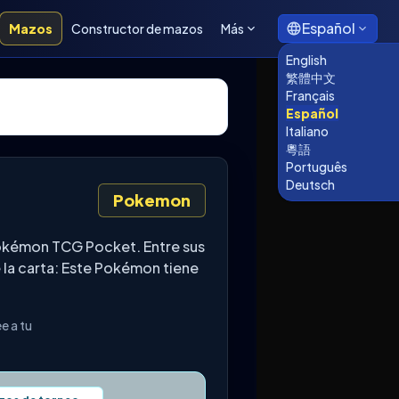
Español
Mazos
Constructor de mazos
Más
English
繁體中文
Français
Español
Italiano
粵語
Português
Deutsch
Pokemon
Pokémon TCG Pocket. Entre sus
 la carta: Este Pokémon tiene
e a tu