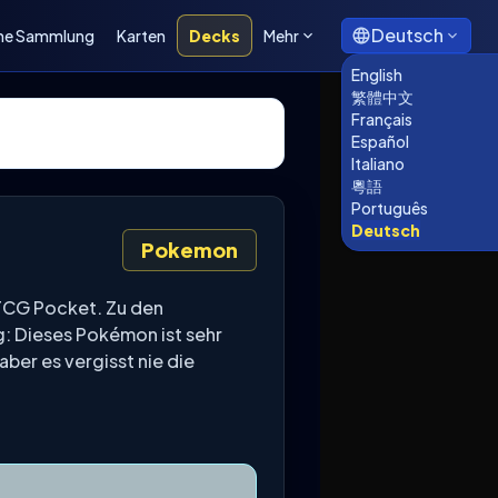
Deutsch
ne Sammlung
Karten
Decks
Mehr
English
繁體中文
Français
Español
Italiano
粵語
Português
Deutsch
Pokemon
TCG Pocket. Zu den
g: Dieses Pokémon ist sehr
aber es vergisst nie die