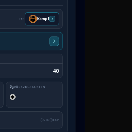
Kampf
TYP
40
RÜCKZUGSKOSTEN
STD
EXP