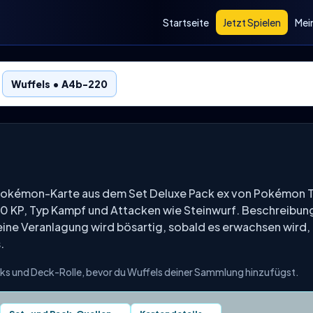
Startseite
Jetzt Spielen
Mei
Wuffels • A4b-220
e Pokémon-Karte aus dem Set Deluxe Pack ex von Pokémon 
60 KP, Typ Kampf und Attacken wie Steinwurf. Beschreibun
Seine Veranlagung wird bösartig, sobald es erwachsen wird, 
.
acks und Deck-Rolle, bevor du Wuffels deiner Sammlung hinzufügst.