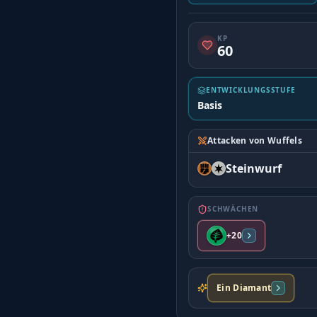
KP
60
ENTWICKLUNGSSTUFE
Basis
Attacken von Wuffels
Steinwurf
SCHWÄCHEN
+20
Ein Diamant