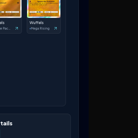
els
Wuffels
Deluxe Pack: ex
Mega Rising
tails