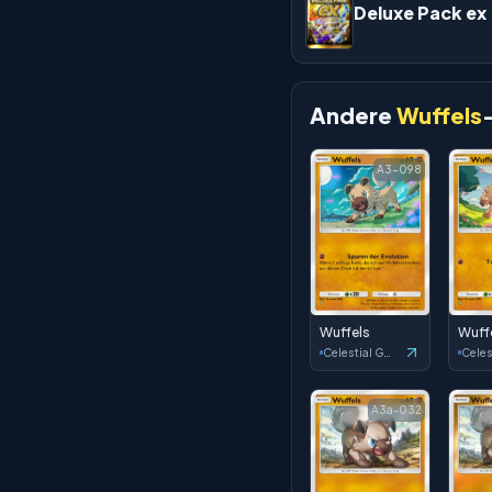
Deluxe Pack ex
Andere
Wuffels
A3-098
Wuffels
Wuff
Celestial Guardians
A3a-032