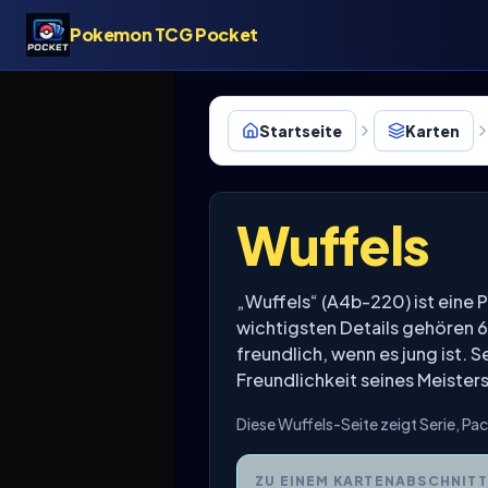
Pokemon TCG Pocket
Startseite
Karten
Wuffels
„Wuffels“ (A4b-220) ist ein
wichtigsten Details gehören 
freundlich, wenn es jung ist. 
Freundlichkeit seines Meisters
Diese Wuffels-Seite zeigt Serie, P
ZU EINEM KARTENABSCHNITT