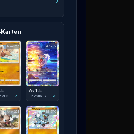
-Karten
A3-099
A3-172
els
Wuffels
Celestial Guardians
Celestial Guardians
A4b-221
B1-310