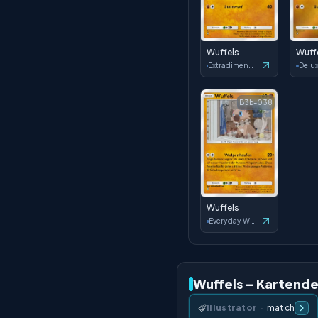
Wuffels
Wuff
Extradimensional Crisis
B3b-038
Wuffels
Everyday Wonders
Wuffels – Kartende
Illustrator
·
match