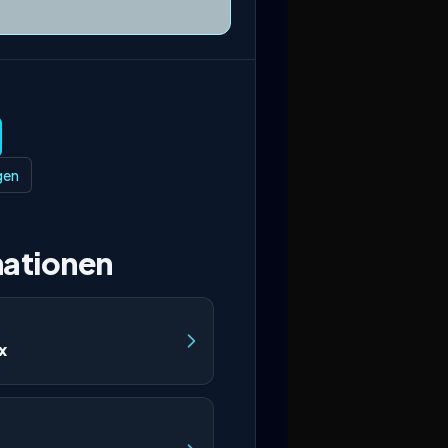
gen
ationen
x