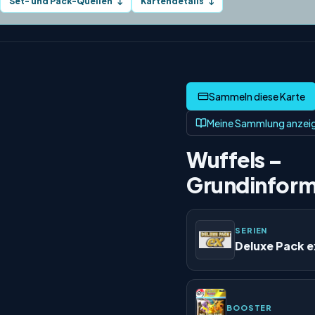
Set- und Pack-Quellen
Kartendetails
↓
↓
Meine Sammlung anzei
Wuffels –
Grundinform
SERIEN
Deluxe Pack e
BOOSTER