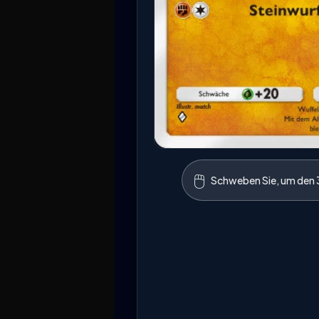
🖱️
Schweben Sie, um den 