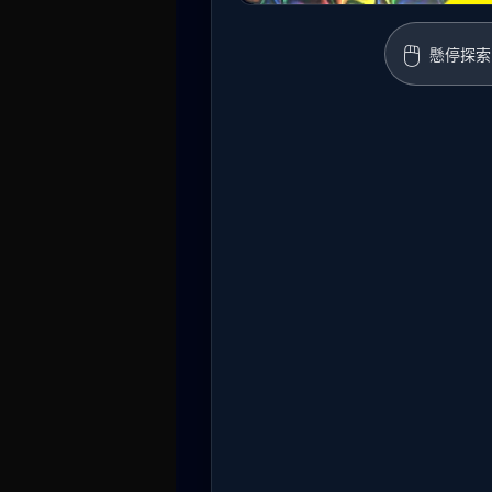
🖱️
懸停探索 