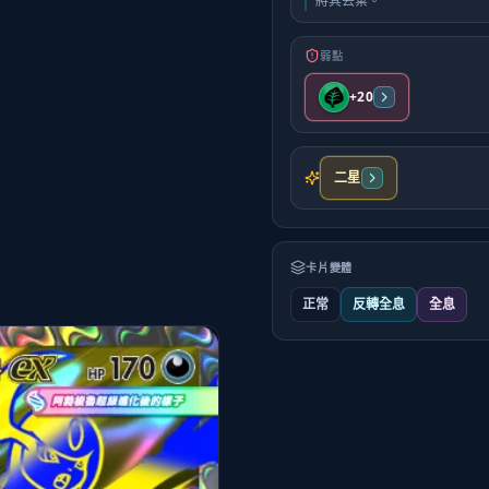
將其丟棄。
弱點
+20
二星
卡片變體
正常
反轉全息
全息