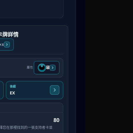
卡牌詳情
ks
惡
屬性
後綴
EX
80
擇您在那裡找到的一張支持者卡並