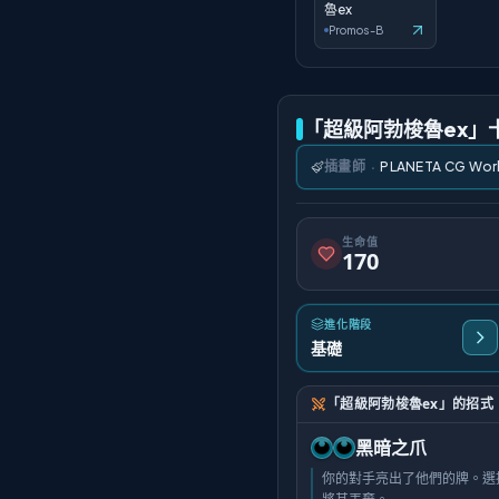
魯ex
Promos-B
「超級阿勃梭魯ex」
插畫師
·
PLANETA CG Wor
生命值
170
進化階段
基礎
「超級阿勃梭魯ex」的招式
黑暗之爪
你的對手亮出了他們的牌。選