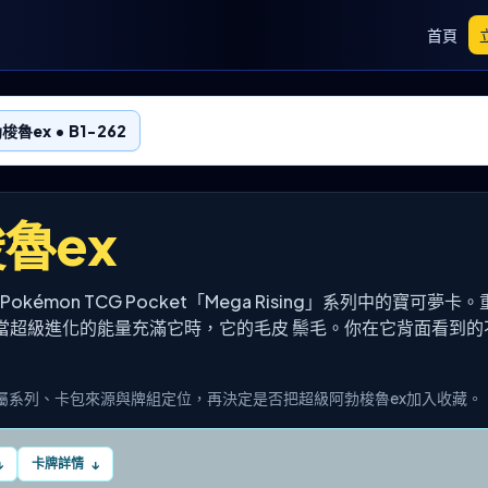
首頁
魯ex • B1-262
魯ex
 Pokémon TCG Pocket「Mega Rising」系列中的寶可夢
當超級進化的能量充滿它時，它的毛皮 鬃毛。你在它背面看到的
屬系列、卡包來源與牌組定位，再決定是否把超級阿勃梭魯ex加入收藏。
卡牌詳情
↓
↓