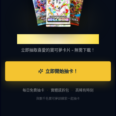
體驗TCGP線上抽卡樂趣
立即抽取喜愛的寶可夢卡片 - 無需下載！
立即開始抽卡！
每日免費抽卡
·
實體感拆包
·
高稀有時刻
與數千名寶可夢訓練家一起抽卡