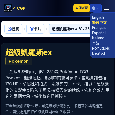
PTCGP
立即遊玩
English
繁體中文
Français
首頁
卡片
超級凱羅斯ex • B1-251
Español
Italiano
粵語
Português
超級凱羅斯ex
Deutsch
Pokemon
「超級凱羅斯ex」(B1-251)是 Pokémon TCG
Pocket「超級崛起」系列中的寶可夢卡。重點資訊包括
170 HP、草屬性和招式「關鍵剪刀」。卡片描述：超級進
化的影響使其陷入了困境 持續興奮的狀態。它刺穿敵人 用
它的兩個大角，然後將它們撕碎。
查看超級凱羅斯ex時，可先確認所屬系列、卡包來源與牌組定
位，再決定是否把超級凱羅斯ex加入收藏。