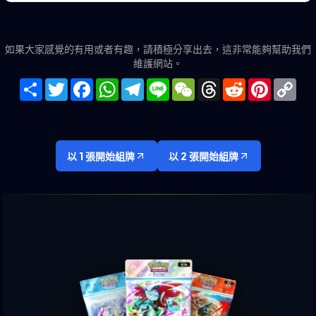
如果大家感覺的有用或者有趣，請積極分享出去，這非常能夠幫助我們
維護網站。
Share
Twitter
Facebook
WhatsApp
Telegram
Line
WeChat
Threads
Reddit
Pinteres
Co
Lin
以 1 張開始組牌
以 2 張開始組牌