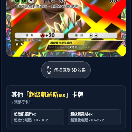
👆
觸摸感受 3D 效果
其他「
超級凱羅斯ex
」卡牌
2
張相符卡片
超級凱羅斯ex
超級凱羅斯ex
超進化崛起
·
B1-002
超進化崛起
·
B1-272