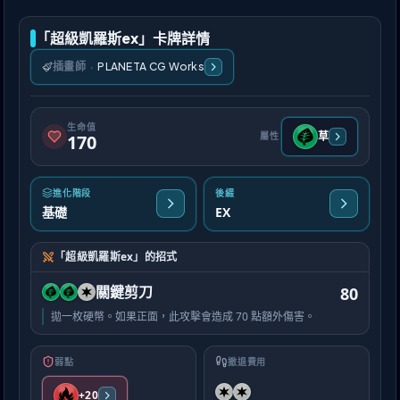
「超級凱羅斯ex」卡牌詳情
插畫師
·
PLANETA CG Works
生命值
草
屬性
170
進化階段
後綴
基礎
EX
「超級凱羅斯ex」的招式
關鍵剪刀
80
拋一枚硬幣。如果正面，此攻擊會造成 70 點額外傷害。
弱點
撤退費用
+20