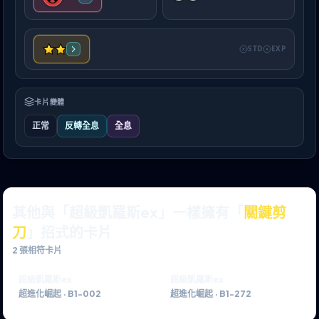
STD
EXP
卡片變體
正常
反轉全息
全息
其他與「超級凱羅斯ex」一樣擁有「
關鍵剪
刀
」招式的卡片
2
張相符卡片
超級凱羅斯ex
超級凱羅斯ex
超進化崛起
·
B1-002
超進化崛起
·
B1-272