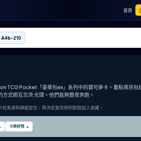
首頁
 A4b-210
kémon TCG Pocket「豪華包ex」系列中的寶可夢卡。重點資訊
的方式相互交流 光環。他們能夠整夜奔跑。
卡包來源與牌組定位，再決定是否把利歐路加入收藏。
卡牌詳情
↓
↓