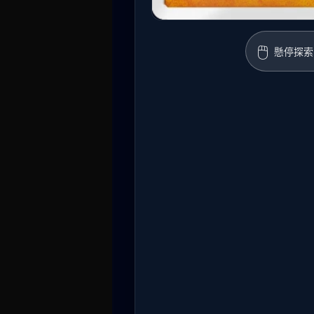
🖱️
懸停探索 