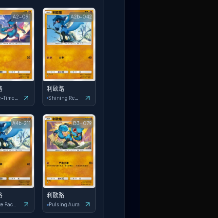
A2-091
A2b-042
路
利歐路
Space-Time Smackdown
Shining Revelry
A4b-211
B3-079
路
利歐路
Deluxe Pack: ex
Pulsing Aura