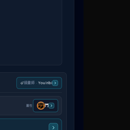
插畫師
·
You Iribi
鬥
屬性