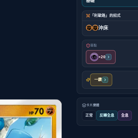
基礎
「利歐路」的招式
沖床
弱點
+20
一鑽
卡片變體
正常
反轉全息
全息