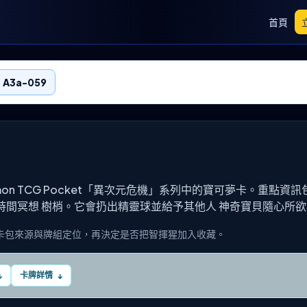
首頁
 A3a-059
kémon TCG Pocket「異次元危機」系列中的寶可夢卡。重點資
時間冥想 樹梢。它會扔出精靈球並給予其他人 神奇寶貝隨心所
卡包來源與牌組定位，再決定是否把智揮猩加入收藏。
卡牌詳情
↓
↓