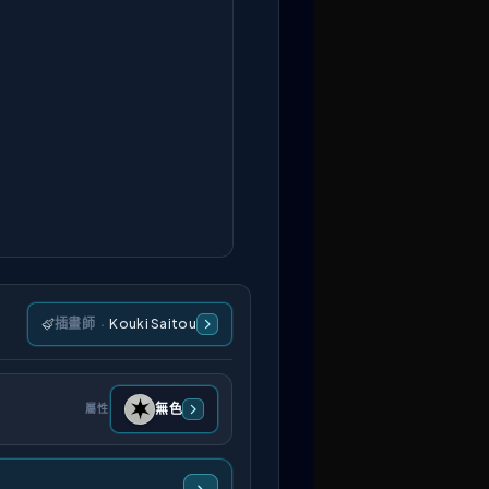
插畫師
·
Kouki Saitou
無色
屬性