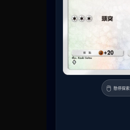
🖱️
懸停探索 