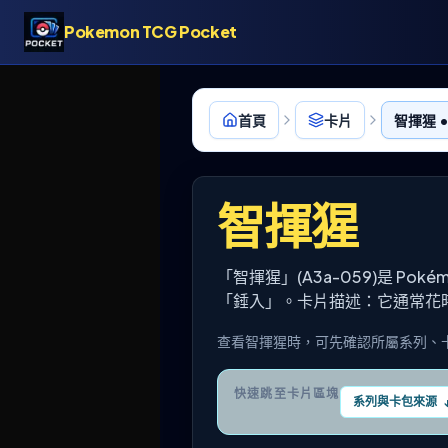
Pokemon TCG Pocket
首頁
卡片
智揮猩 •
智揮猩
「智揮猩」(A3a-059)是 Po
「錘入」。卡片描述：它通常花
查看智揮猩時，可先確認所屬系列、
快速跳至卡片區塊
系列與卡包來源