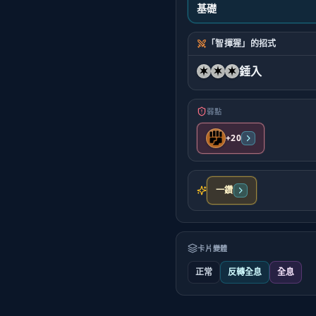
基礎
「智揮猩」的招式
錘入
弱點
+20
一鑽
卡片變體
正常
反轉全息
全息