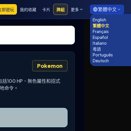
繁體中文
立即遊玩
我的收藏
卡片
牌組
更多
English
繁體中文
Français
Español
Italiano
粵語
Português
Deutsch
Pokemon
訊包括100 HP、無色屬性和招式
欲地命令。