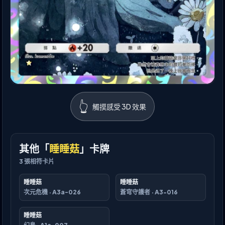
👆
觸摸感受 3D 效果
其他「
睡睡菇
」卡牌
3
張相符卡片
睡睡菇
睡睡菇
次元危機
·
A3a-026
蒼穹守護者
·
A3-016
睡睡菇