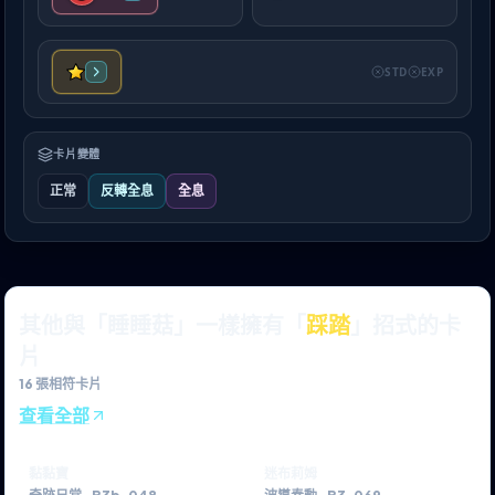
STD
EXP
卡片變體
正常
反轉全息
全息
其他與「睡睡菇」一樣擁有「
踩踏
」招式的卡
片
16
張相符卡片
查看全部
黏黏寶
迷布莉姆