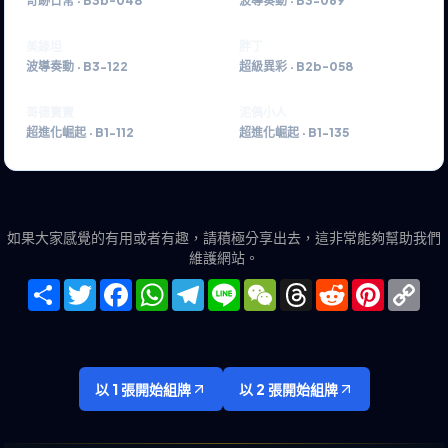
奇跡日常
·
B3b-048
波導奏動
·
B3-069
美錄坦
胖丁
波導奏動
·
B3-122
超級異彩
·
B2b-058
哥德寶寶
泥偶小人
超進化崛起
·
B1-112
超進化崛起
·
B1-135
如果大家感覺的有用或者有趣，請積極分享出去，這非常能夠幫助我們
維護網站。
Share
Twitter
Facebook
WhatsApp
Telegram
Line
WeChat
Threads
Reddit
Pinteres
Co
Lin
以 1 張開始組牌
以 2 張開始組牌