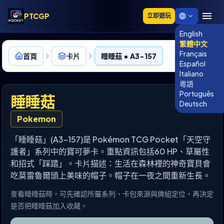
PTCGP
立即遊玩
English
繁體中文
Français
首頁
卡片
睡睡菇 • A3-157
Español
Italiano
粵語
Português
睡睡菇
Deutsch
Pokemon
「睡睡菇」(A3-157)是 Pokémon TCG Pocket「天空守
護者」系列中的寶可夢卡。重點資訊包括60 HP、草屬性
和招式「踩踏」。卡片描述：生活在森林裡的神奇寶貝會
吃莫雷魯爾頭上美味的帽子。帽子在一夜之間重新生長。
查看睡睡菇時，可先確認所屬系列、卡包來源與牌組定位，再決定
是否把睡睡菇加入收藏。