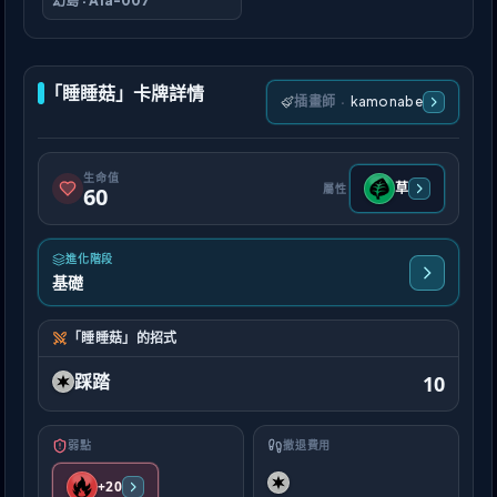
幻島
·
A1a-007
「睡睡菇」卡牌詳情
插畫師
·
kamonabe
生命值
草
屬性
60
進化階段
基礎
「睡睡菇」的招式
踩踏
10
弱點
撤退費用
+20