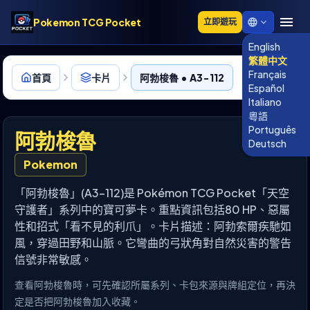
Pokemon TCG Pocket
立即遊玩
English
繁體中文
Français
首頁
卡片
阿勃梭魯 • A3-112
Español
Italiano
粵語
Português
阿勃梭魯
Deutsch
Pokemon
「阿勃梭魯」(A3-112)是 Pokémon TCG Pocket「天空
守護者」系列中的寶可夢卡。重點資訊包括80 HP、惡屬
性和招式「看不見的利爪」。卡片描述：阿勃索爾疾馳如
風，穿過田野和山脈。它彎曲的弓狀角對自然災害的警告
信號非常敏感。
查看阿勃梭魯時，可先確認所屬系列、卡包來源與牌組定位，再決
定是否把阿勃梭魯加入收藏。