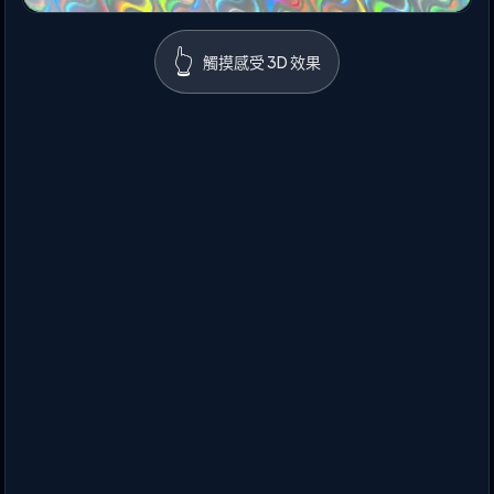
👆
觸摸感受 3D 效果