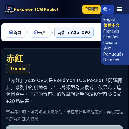
Pokemon TCG Pocket
立即遊玩
English
繁體中文
Français
首頁
卡片
赤紅 • A2b-090
Español
Italiano
粵語
Português
赤紅
Deutsch
Trainer
「赤紅」(A2b-090)是 Pokémon TCG Pocket「閃耀慶
典」系列中的訓練家卡。卡片類型為支援者，效果為：這
個回合中，自己的寶可夢的攻擊對對手的現役寶可夢造成
+20點傷害。
查看赤紅時，可先確認所屬系列、卡包來源與牌組定位，再決定是
否把赤紅加入收藏。