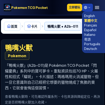
Pokemon TCG Pocket
立即遊玩
English
繁體中文
Français
首頁
卡片
鴨嘴火獸 • A2b-011
Español
Italiano
粵語
Português
鴨嘴火獸
Deutsch
Pokemon
「鴨嘴火獸」(A2b-011)是 Pokémon TCG Pocket「閃
耀慶典」系列中的寶可夢卡。重點資訊包括70 HP、火屬
性和招式「耀斑」。卡片描述：瑪格瑪用火消滅獵物。但
一旦它意識到自己已經把它想要的獵物燒成了焦脆的東
西，它就會後悔這個習慣。
查看鴨嘴火獸時，可先確認所屬系列、卡包來源與牌組定位，再決
定是否把鴨嘴火獸加入收藏。