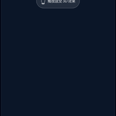
👆
觸摸感受 3D 效果