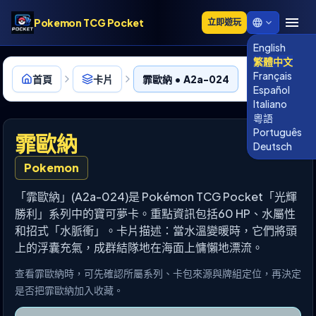
Pokemon TCG Pocket
立即遊玩
English
繁體中文
Français
首頁
卡片
霏歐納 • A2a-024
Español
Italiano
粵語
Português
霏歐納
Deutsch
Pokemon
「霏歐納」(A2a-024)是 Pokémon TCG Pocket「光輝
勝利」系列中的寶可夢卡。重點資訊包括60 HP、水屬性
和招式「水脈衝」。卡片描述：當水溫變暖時，它們將頭
上的浮囊充氣，成群結隊地在海面上慵懶地漂流。
查看霏歐納時，可先確認所屬系列、卡包來源與牌組定位，再決定
是否把霏歐納加入收藏。