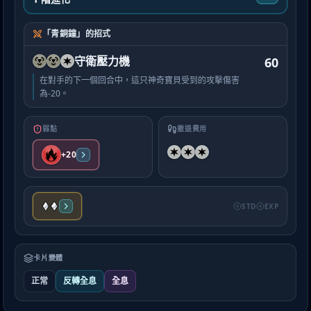
「青銅鐘」的招式
守衛壓力機
60
在對手的下一個回合中，這只神奇寶貝受到的攻擊傷害
為-20。
弱點
撤退費用
+20
STD
EXP
卡片變體
正常
反轉全息
全息