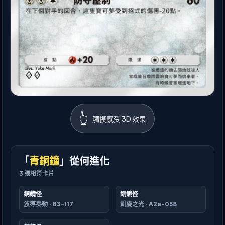
👆
觸摸感受 3D 效果
「
青銅鐘
」從何進化
3
張相符卡片
銅鏡怪
銅鏡怪
波導奏動
·
B3-117
凱旋之光
·
A2a-058