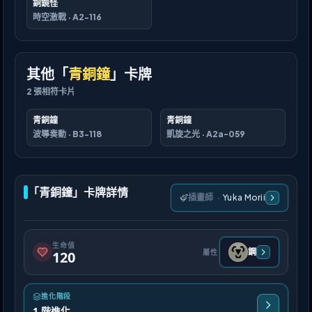
銅鏡怪
時空激戰
·
A2-116
其他「
青銅鐘
」卡牌
2
張相符卡片
青銅鐘
青銅鐘
波導奏動
·
B3-118
凱旋之光
·
A2a-059
「青銅鐘」卡牌詳情
插畫師
·
Yuka Morii
生命值
鋼
屬性
120
進化階段
1 階進化