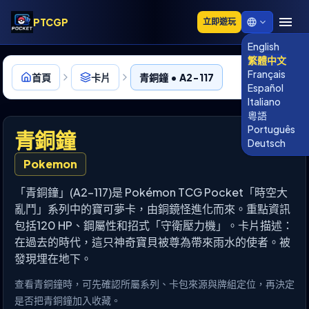
PTCGP
立即遊玩
English
繁體中文
Français
首頁
卡片
青銅鐘 • A2-117
Español
Italiano
粵語
Português
青銅鐘
Deutsch
Pokemon
「青銅鐘」(A2-117)是 Pokémon TCG Pocket「時空大
亂鬥」系列中的寶可夢卡，由銅鏡怪進化而來。重點資訊
包括120 HP、鋼屬性和招式「守衛壓力機」。卡片描述：
在過去的時代，這只神奇寶貝被尊為帶來雨水的使者。被
發現埋在地下。
查看青銅鐘時，可先確認所屬系列、卡包來源與牌組定位，再決定
是否把青銅鐘加入收藏。