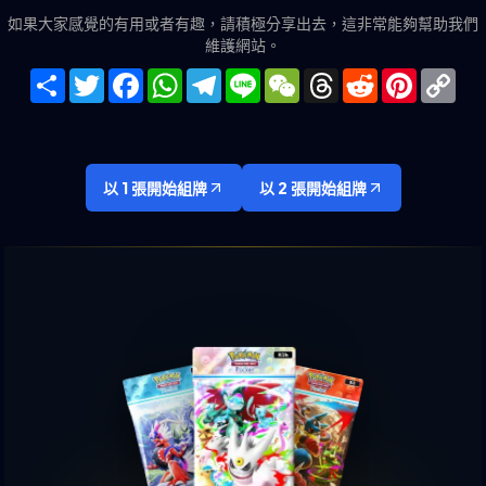
如果大家感覺的有用或者有趣，請積極分享出去，這非常能夠幫助我們
維護網站。
Share
Twitter
Facebook
WhatsApp
Telegram
Line
WeChat
Threads
Reddit
Pinteres
Co
Lin
以 1 張開始組牌
以 2 張開始組牌