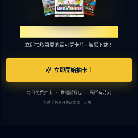
體驗TCGP線上抽卡樂趣
立即抽取喜愛的寶可夢卡片 - 無需下載！
立即開始抽卡！
每日免費抽卡
·
實體感拆包
·
高稀有時刻
與數千名寶可夢訓練家一起抽卡