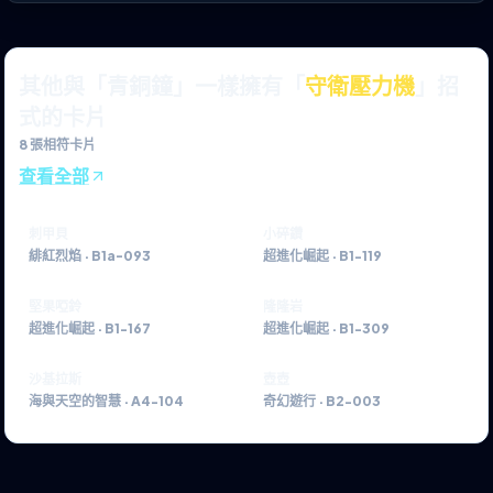
其他與「青銅鐘」一樣擁有「
守衛壓力機
」招
式的卡片
8
張相符卡片
查看全部
刺甲貝
小碎鑽
緋紅烈焰
·
B1a-093
超進化崛起
·
B1-119
堅果啞鈴
隆隆岩
超進化崛起
·
B1-167
超進化崛起
·
B1-309
沙基拉斯
壺壺
海與天空的智慧
·
A4-104
奇幻遊行
·
B2-003