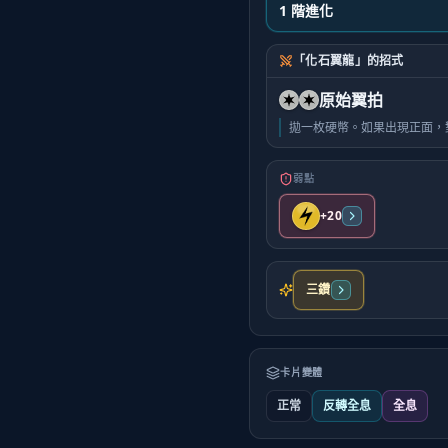
1 階進化
「化石翼龍」的招式
原始翼拍
拋一枚硬幣。如果出現正面，
弱點
+20
三鑽
卡片變體
正常
反轉全息
全息