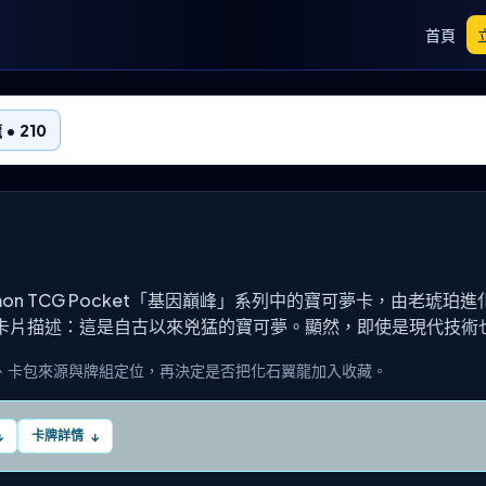
首頁
• 210
kémon TCG Pocket「基因巔峰」系列中的寶可夢卡，由老琥珀
卡片描述：這是自古以來兇猛的寶可夢。顯然，即使是現代技術
、卡包來源與牌組定位，再決定是否把化石翼龍加入收藏。
卡牌詳情
↓
↓