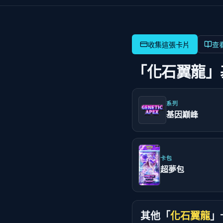
查
「化石翼龍」
系列
基因巔峰
卡包
超夢包
其他「
化石翼龍
」