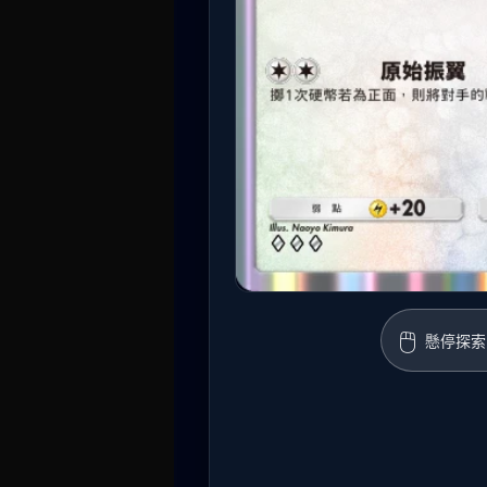
🖱️
懸停探索 