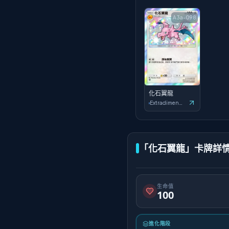
A3a-098
化石翼龍
Extradimensional Crisis
「化石翼龍」卡牌詳
生命值
100
進化階段