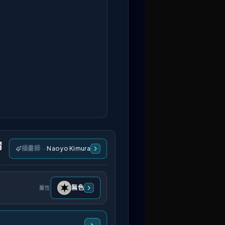
情
插畫師
·
Naoyo Kimura
無色
屬性