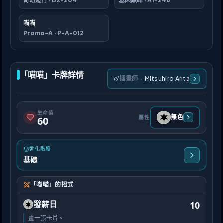
奇幻遊行
·
B2-204
基因巔峰
·
A1-246
喵喵
Promo-A
·
P-A-012
「喵喵」卡牌詳情
插畫師
·
Mitsuhiro Arita
生命值
無色
屬性
60
進化階段
基礎
「喵喵」的招式
發薪日
10
畫一張卡片。