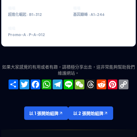
喵喵
喵喵
超進化崛起
·
B1-312
基因巔峰
·
A1-246
喵喵
Promo-A
·
P-A-012
如果大家感覺的有用或者有趣，請積極分享出去，這非常能夠幫助我們
維護網站。
Share
Twitter
Facebook
WhatsApp
Telegram
Line
WeChat
Threads
Reddit
Pinteres
Co
Lin
以 1 張開始組牌
以 2 張開始組牌