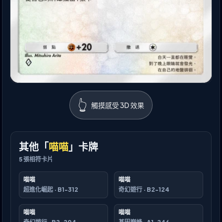
👆
觸摸感受 3D 效果
其他「
喵喵
」卡牌
5
張相符卡片
喵喵
喵喵
超進化崛起
·
B1-312
奇幻遊行
·
B2-124
喵喵
喵喵