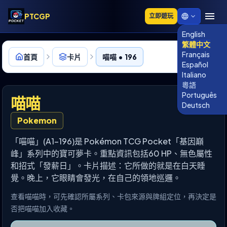
PTCGP
立即遊玩
English
繁體中文
Français
首頁
卡片
喵喵 • 196
Español
Italiano
粵語
Português
喵喵
Deutsch
Pokemon
「喵喵」(A1-196)是 Pokémon TCG Pocket「基因巔
峰」系列中的寶可夢卡。重點資訊包括60 HP、無色屬性
和招式「發薪日」。卡片描述：它所做的就是在白天睡
覺。晚上，它眼睛會發光，在自己的領地巡邏。
查看喵喵時，可先確認所屬系列、卡包來源與牌組定位，再決定是
否把喵喵加入收藏。