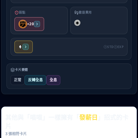
弱點
撤退費用
+20
STD
EXP
卡片變體
正常
反轉全息
全息
其他與「喵喵」一樣擁有「
發薪日
」招式的卡
片
3
張相符卡片