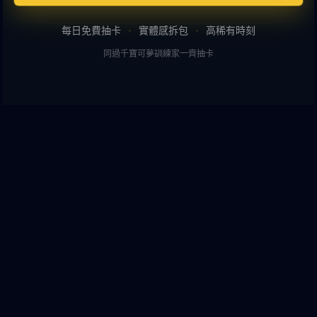
每日免費抽卡
·
實體感拆包
·
高稀有時刻
同過千寶可夢訓練家一齊抽卡