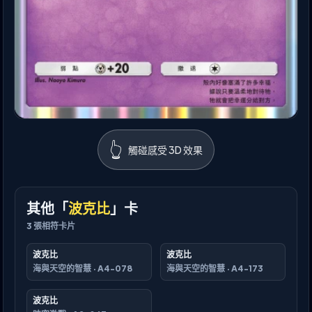
👆
觸碰感受 3D 效果
其他「
波克比
」卡
3
張相符卡片
波克比
波克比
海與天空的智慧
·
A4-078
海與天空的智慧
·
A4-173
波克比