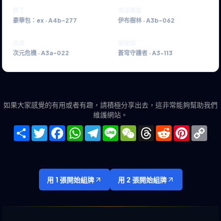
胖丁
泡沫栗鼠
豪華包：ex
·
A4b-277
伊布樹林
·
A3b-062
皮皮
破破袋
次元危機
·
A3a-022
蒼穹守護者
·
A3-113
如果大家感覺的有用或者有趣，請積極分享出去，這非常能夠幫助我們
維護網站。
Share
Twitter
Facebook
WhatsApp
Telegram
Line
WeChat
Threads
Reddit
Pinteres
Co
Lin
用 1 張開始組牌
用 2 張開始組牌