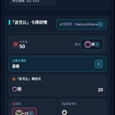
時空激戰
·
A2-063
「波克比」卡牌詳情
插畫師
·
Naoyo Kimura
生命值
超
屬性
50
進化階段
基礎
「波克比」嘅招式
磅
20
弱點
撤退費用
+20