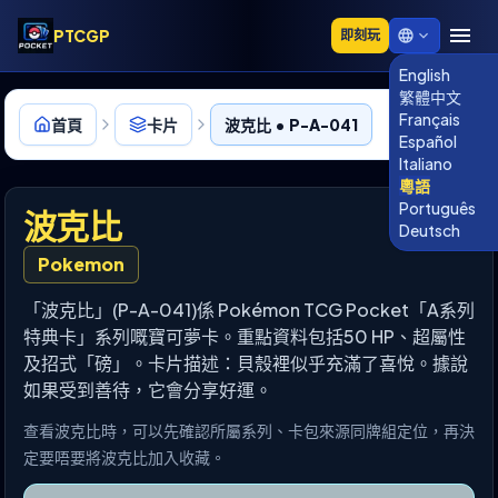
PTCGP
即刻玩
English
繁體中文
Français
首頁
卡片
波克比 • P-A-041
Español
Italiano
粵語
Português
波克比
Deutsch
Pokemon
「波克比」(P-A-041)係 Pokémon TCG Pocket「A系列
特典卡」系列嘅寶可夢卡。重點資料包括50 HP、超屬性
及招式「磅」。卡片描述：貝殼裡似乎充滿了喜悅。據說
如果受到善待，它會分享好運。
查看波克比時，可以先確認所屬系列、卡包來源同牌組定位，再決
定要唔要將波克比加入收藏。