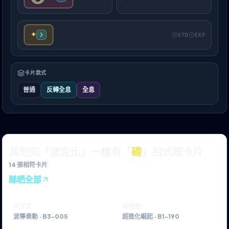
✦
STD
EXP
卡片款式
普通
反轉全息
全息
其他同「波克比」一樣有「
磅
」招式嘅卡片
14
張相符卡片
睇晒全部
木守宮
咕妞妞
波導奏動
·
B3-005
超進化崛起
·
B1-190