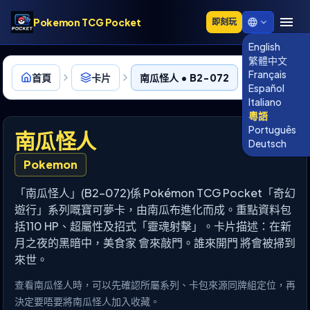
Pokemon TCG Pocket
即刻玩
English
繁體中文
Français
首頁
卡片
南瓜怪人 • B2-072
Español
Italiano
粵語
Português
南瓜怪人
Deutsch
Pokemon
「南瓜怪人」(B2-072)係 Pokémon TCG Pocket「奇幻
遊行」系列嘅寶可夢卡，由南瓜布進化而成。重點資料包
括110 HP、超屬性及招式「靈魂射擊」。卡片描述：在新
月之夜的黑暗中，美食家 會來敲門。誰來開門 將會被掃到
來世。
查看南瓜怪人時，可以先確認所屬系列、卡包來源同牌組定位，再
決定要唔要將南瓜怪人加入收藏。