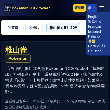
Pokemon TCG Pocket
即刻玩
English
繁體中文
Français
首頁
卡片
稚山雀 • B1-209
Español
Italiano
粵語
Português
稚山雀
Deutsch
Pokemon
「稚山雀」(B1-209)係 Pokémon TCG Pocket「超級崛
起」系列嘅寶可夢卡。重點資料包括60 HP、無色屬性及
招式「皮瓣」。卡片描述：雌性比雄性更挑剔。如果另一
個 生物弄髒了雌性菜鳥的翅膀，它會 憤怒中無情地啄擊罪
犯。
查看稚山雀時，可以先確認所屬系列、卡包來源同牌組定位，再決
定要唔要將稚山雀加入收藏。