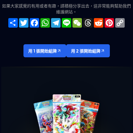
如果大家感覺的有用或者有趣，請積極分享出去，這非常能夠幫助我們
維護網站。
Share
Twitter
Facebook
WhatsApp
Telegram
Line
WeChat
Threads
Reddit
Pinteres
Co
Lin
用 1 張開始組牌
用 2 張開始組牌