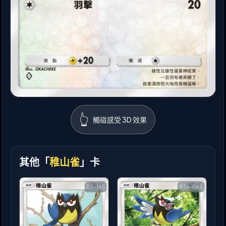
👆
觸碰感受 3D 效果
其他「
稚山雀
」卡
B3-145
B3a-065