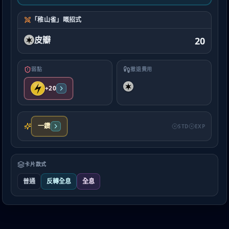
「稚山雀」嘅招式
皮瓣
20
弱點
撤退費用
+20
一鑽
STD
EXP
卡片款式
普通
反轉全息
全息