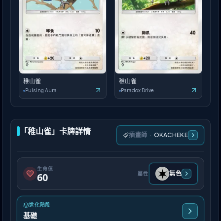
稚山雀
稚山雀
Pulsing Aura
Paradox Drive
「稚山雀」卡牌詳情
插畫師
·
OKACHEKE
生命值
無色
屬性
60
進化階段
基礎