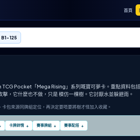
首頁
B1-125
mon TCG Pocket「Mega Rising」系列嘅寶可夢卡。重點資
攻擊，它什麼也不做，只是 模仿一棵樹。它討厭水並躲避雨。
、卡包來源同牌組定位，再決定要唔要將樹才怪加入收藏。
卡牌詳情
賽事牌組
賽事配搭
↓
↓
↓
↓