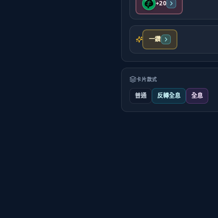
+20
一鑽
卡片款式
普通
反轉全息
全息