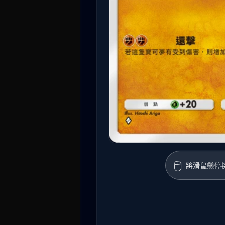
🖱️
將滑鼠懸停探