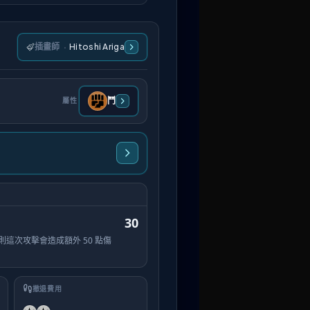
插畫師
·
Hitoshi Ariga
鬥
屬性
30
這次攻擊會造成額外 50 點傷
撤退費用