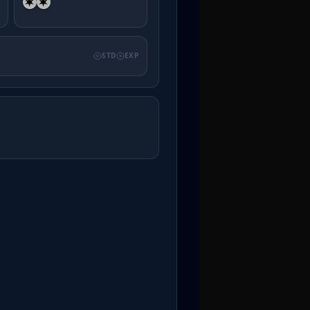
STD
EXP