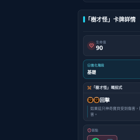
「樹才怪」卡牌詳情
生命值
90
進化階段
基礎
「樹才怪」嘅招式
回擊
如果這只神奇寶貝受到傷害，則
害。
弱點