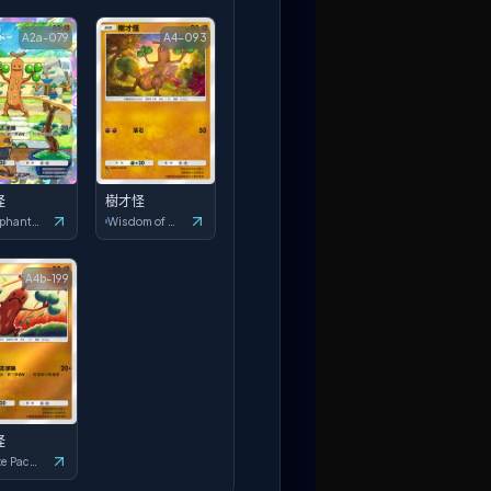
A2a-079
A4-093
怪
樹才怪
Triumphant Light
Wisdom of Sea and Sky
A4b-199
怪
Deluxe Pack: ex