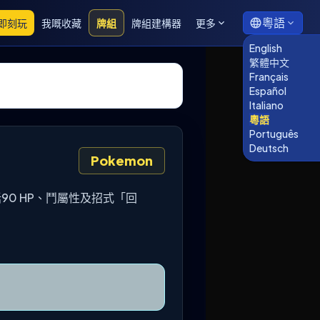
粵語
即刻玩
我嘅收藏
牌組
牌組建構器
更多
English
繁體中文
Français
Español
Italiano
粵語
Português
Deutsch
Pokemon
料包括90 HP、鬥屬性及招式「回