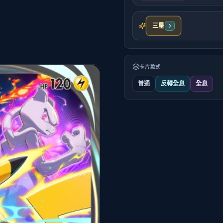
三星
卡片款式
普通
反轉全息
全息