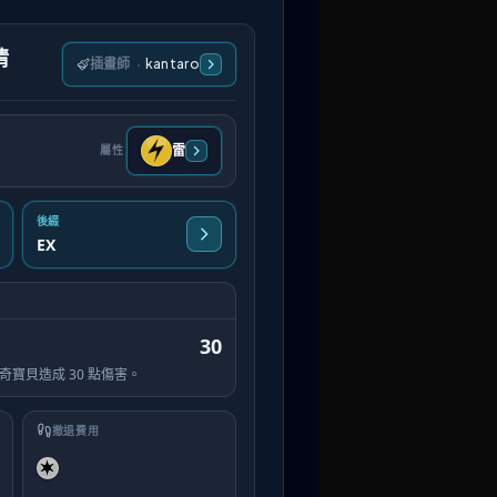
情
插畫師
·
kantaro
雷
屬性
後綴
EX
30
奇寶貝造成 30 點傷害。
撤退費用