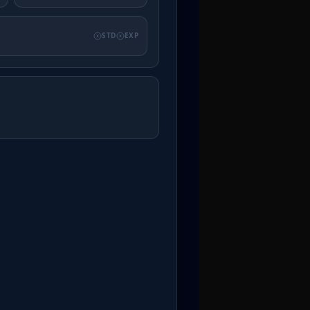
STD
EXP