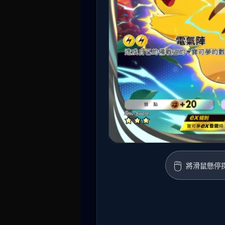
🖱️
將滑鼠懸停探