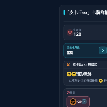
「皮卡丘ex」卡牌詳
生命值
120
進化階段
基礎
「皮卡丘ex」嘅招式
環形電路
此攻擊對你的每個後備
神
弱點
+20