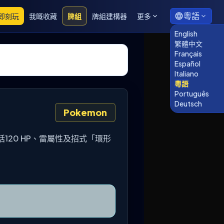
粵語
即刻玩
我嘅收藏
牌組
牌組建構器
更多
English
繁體中文
Français
Español
Italiano
粵語
Português
Deutsch
Pokemon
包括120 HP、雷屬性及招式「環形