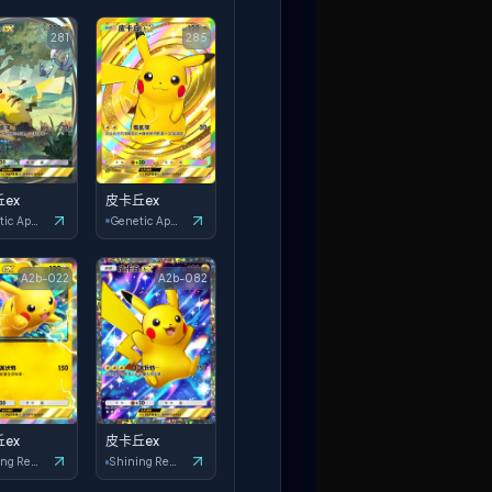
281
285
ex
皮卡丘ex
Genetic Apex
Genetic Apex
A2b-022
A2b-082
ex
皮卡丘ex
Shining Revelry
Shining Revelry