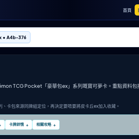
首頁
 • A4b-376
Pokémon TCG Pocket「豪華包ex」系列嘅寶可夢卡。重點資料
列、卡包來源同牌組定位，再決定要唔要將皮卡丘ex加入收藏。
卡牌詳情
相關攻略
↓
↓
↓