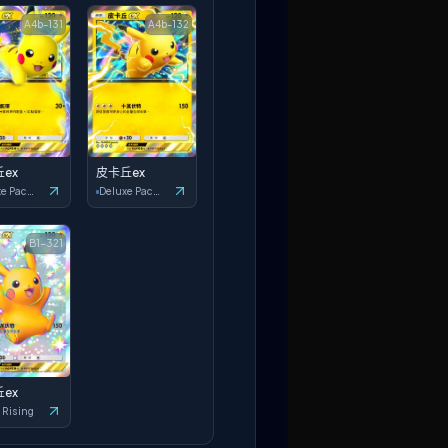
A4b-131
A4b-132
ex
皮卡丘ex
Deluxe Pack: ex
Deluxe Pack: ex
B1-321
ex
 Rising