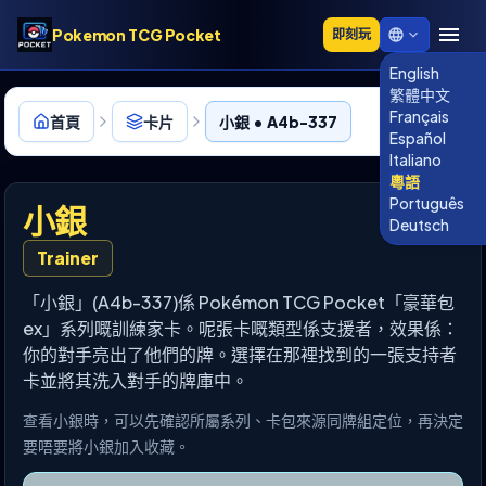
Pokemon TCG Pocket
即刻玩
English
繁體中文
Français
首頁
卡片
小銀 • A4b-337
Español
Italiano
粵語
Português
小銀
Deutsch
Trainer
「小銀」(A4b-337)係 Pokémon TCG Pocket「豪華包
ex」系列嘅訓練家卡。呢張卡嘅類型係支援者，效果係：
你的對手亮出了他們的牌。選擇在那裡找到的一張支持者
卡並將其洗入對手的牌庫中。
查看小銀時，可以先確認所屬系列、卡包來源同牌組定位，再決定
要唔要將小銀加入收藏。