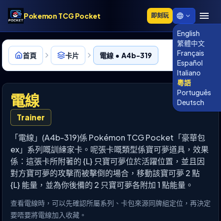
Pokemon TCG Pocket
即刻玩
English
繁體中文
Français
首頁
卡片
電線 • A4b-319
Español
Italiano
粵語
Português
電線
Deutsch
Trainer
「電線」(A4b-319)係 Pokémon TCG Pocket「豪華包
ex」系列嘅訓練家卡。呢張卡嘅類型係寶可夢道具，效果
係：這張卡所附著的 {L} 只寶可夢位於活躍位置，並且因
對方寶可夢的攻擊而被擊倒的場合，移動該寶可夢 2 點
{L} 能量，並為你後備的 2 只寶可夢各附加 1 點能量。
查看電線時，可以先確認所屬系列、卡包來源同牌組定位，再決定
要唔要將電線加入收藏。